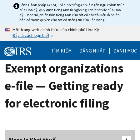
Skip
Lệnh Hành pháp 14224, Chỉ định tiếng Anh là ngôn ngữ chính thức
của Hoa Kỳ, quy định tiếng Anh là ngôn ngữ chính thức của Hoa
to
Kỳ. Theo đó, phiên bản tiếng Anh của tất cả các tài liệu là phiên
main
bản có thẩm quyền của tất cả thông tin của liên bang.
content
Một trang web chính thức của chính phủ Hoa Kỳ
Đây là cách bạn biết
TÌM KIẾM
ĐĂNG NHẬP
DANH MỤC
Exempt organizations
e-file — Getting ready
for electronic filing