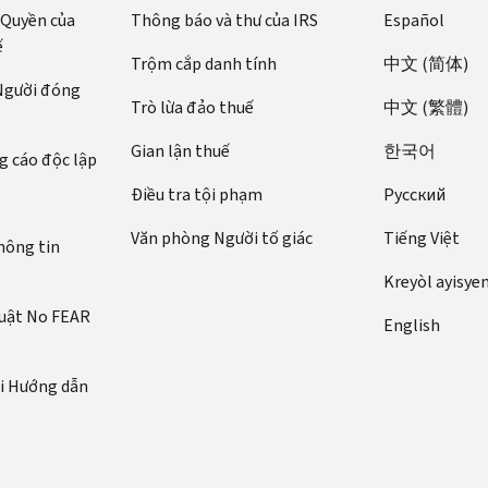
 Quyền của
Thông báo và thư của IRS
Español
ế
Trộm cắp danh tính
中文 (简体)
 Người đóng
Trò lừa đảo thuế
中文 (繁體)
Gian lận thuế
한국어
 cáo độc lập
Điều tra tội phạm
Pусский
Văn phòng Người tố giác
Tiếng Việt
hông tin
Kreyòl ayisye
luật No FEAR
English
ới Hướng dẫn