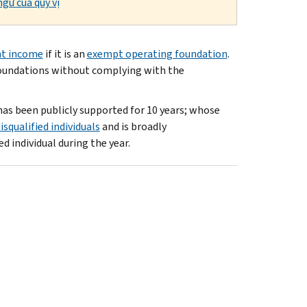
gữ của quý vị
nt income
if it is an
exempt operating foundation
.
foundations without complying with the
has been publicly supported for 10 years; whose
isqualified individuals
and is broadly
ed individual during the year.