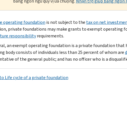
bằng ngôn ngữ quý vị ưa chuộng.
Nhận trợ giúp bằng ngôn n
te operating foundation
is not subject to the
tax on net investme
tion, private foundations may make grants to exempt operating 
ture responsibility
requirements.
ral, an exempt operating foundation is a private foundation that 
ng body consists of individuals less than 25 percent of whom are
d
tative of the general public; and has no officer who is a disqualifi
o Life cycle of a private foundation