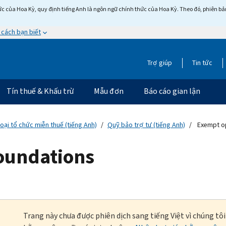
c của Hoa Kỳ, quy định tiếng Anh là ngôn ngữ chính thức của Hoa Kỳ. Theo đó, phiên bản 
 cách bạn biết
Trợ giúp
Tin tức
Tín thuế & Khấu trừ
Mẫu đơn
Báo cáo gian lận
loại tổ chức miễn thuế (tiếng Anh)
Quỹ bảo trợ tư (tiếng Anh)
Exempt op
oundations
Trang này chưa được phiên dịch sang tiếng Việt vì chúng tô