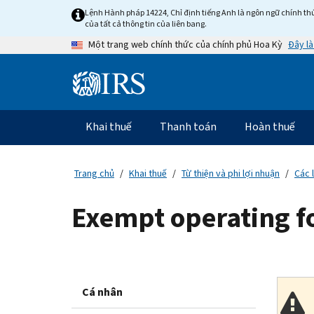
Skip
Lệnh Hành pháp 14224, Chỉ định tiếng Anh là ngôn ngữ chính thứ
to
của tất cả thông tin của liên bang.
main
Đây là
Một trang web chính thức của chính phủ Hoa Kỳ
content
Information
Menu
Khai thuế
Thanh toán
Hoàn thuế
Điều
hướng
chính
Trang chủ
Khai thuế
Từ thiện và phi lợi nhuận
Các 
Exempt operating f
Cá nhân