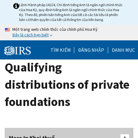
Skip
Lệnh Hành pháp 14224, Chỉ định tiếng Anh là ngôn ngữ chính thức
của Hoa Kỳ, quy định tiếng Anh là ngôn ngữ chính thức của Hoa
to
Kỳ. Theo đó, phiên bản tiếng Anh của tất cả các tài liệu là phiên
main
bản có thẩm quyền của tất cả thông tin của liên bang.
content
Một trang web chính thức của chính phủ Hoa Kỳ
Đây là cách bạn biết
TÌM KIẾM
ĐĂNG NHẬP
DANH MỤC
Qualifying
distributions of private
foundations