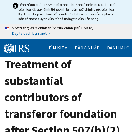
Skip
Lệnh Hành pháp 14224, Chỉ định tiếng Anh là ngôn ngữ chính thức
của Hoa Kỳ, quy định tiếng Anh là ngôn ngữ chính thức của Hoa
to
Kỳ. Theo đó, phiên bản tiếng Anh của tất cả các tài liệu là phiên
main
bản có thẩm quyền của tất cả thông tin của liên bang.
content
Một trang web chính thức của chính phủ Hoa Kỳ
Đây là cách bạn biết
TÌM KIẾM
ĐĂNG NHẬP
DANH MỤC
Treatment of
substantial
contributors of
transferor foundation
after Section 507(b)(2)