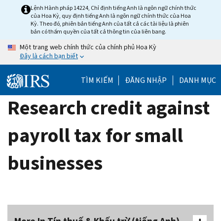
Skip
Lệnh Hành pháp 14224, Chỉ định tiếng Anh là ngôn ngữ chính thức
của Hoa Kỳ, quy định tiếng Anh là ngôn ngữ chính thức của Hoa
to
Kỳ. Theo đó, phiên bản tiếng Anh của tất cả các tài liệu là phiên
main
bản có thẩm quyền của tất cả thông tin của liên bang.
content
Một trang web chính thức của chính phủ Hoa Kỳ
Đây là cách bạn biết
TÌM KIẾM
ĐĂNG NHẬP
DANH MỤC
Research credit against
payroll tax for small
businesses