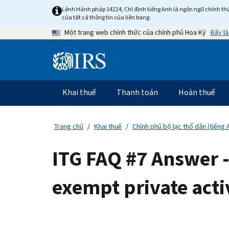
Skip
Lệnh Hành pháp 14224, Chỉ định tiếng Anh là ngôn ngữ chính thứ
to
của tất cả thông tin của liên bang.
main
Đây là
Một trang web chính thức của chính phủ Hoa Kỳ
content
Information
Menu
Khai thuế
Thanh toán
Hoàn thuế
Điều
hướng
chính
Trang chủ
Khai thuế
Chính phủ bộ lạc thổ dân (tiếng 
ITG FAQ #7 Answer -
exempt private acti