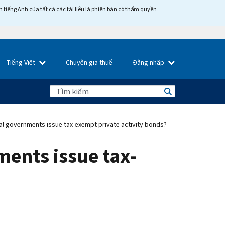
tiếng Anh của tất cả các tài liệu là phiên bản có thẩm quyền
Tiếng Việt
Chuyên gia thuế
Đăng nhập
bal governments issue tax-exempt private activity bonds?
ments issue tax-