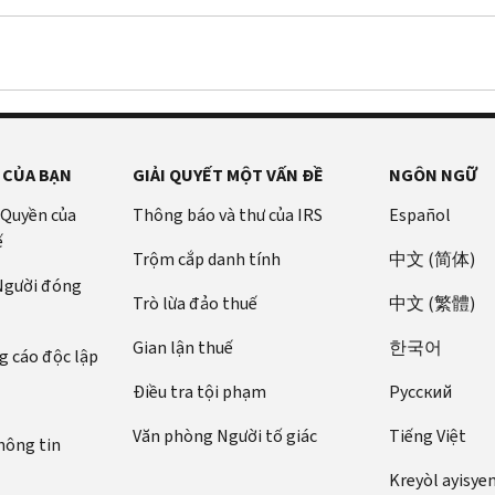
 CỦA BẠN
GIẢI QUYẾT MỘT VẤN ĐỀ
NGÔN NGỮ
 Quyền của
Thông báo và thư của IRS
Español
ế
Trộm cắp danh tính
中文 (简体)
 Người đóng
Trò lừa đảo thuế
中文 (繁體)
Gian lận thuế
한국어
 cáo độc lập
Điều tra tội phạm
Pусский
Văn phòng Người tố giác
Tiếng Việt
hông tin
Kreyòl ayisye