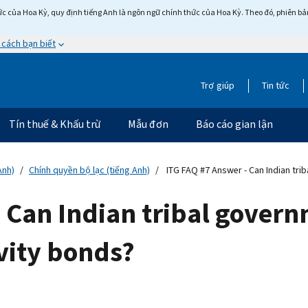
c của Hoa Kỳ, quy định tiếng Anh là ngôn ngữ chính thức của Hoa Kỳ. Theo đó, phiên bản 
 cách bạn biết
Trợ giúp
Tin tức
Tín thuế & Khấu trừ
Mẫu đơn
Báo cáo gian lận
Anh)
Chính quyền bộ lạc (tiếng Anh)
ITG FAQ #7 Answer - Can Indian tri
 Can Indian tribal govern
vity bonds?