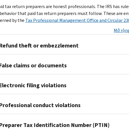
id tax return preparers are honest professionals. The IRS has rule
 behavior that paid tax return preparers must follow. These are e
erned by the
Tax Professional Management Office and Circular 23
Mở rộng
Refund theft or embezzlement
If
False claims or documents
a
preparer:
If
Steals
Electronic filing violations
a
or
preparer:
embezzles
If
Claims
Professional conduct violations
all
a
false
or
preparer:
or
part
If
E-
Preparer Tax Identification Number (PTIN)
fictitious
of
a