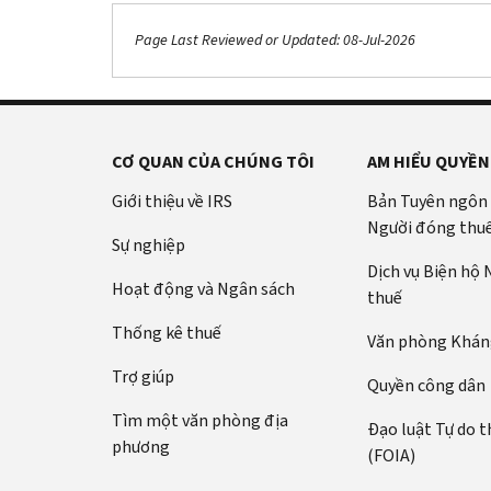
Page Last Reviewed or Updated: 08-Jul-2026
CƠ QUAN CỦA CHÚNG TÔI
AM HIỂU QUYỀN
Giới thiệu về IRS
Bản Tuyên ngôn
Người đóng thu
Sự nghiệp
Dịch vụ Biện hộ
Hoạt động và Ngân sách
thuế
Thống kê thuế
Văn phòng Kháng
Trợ giúp
Quyền công dân
Tìm một văn phòng địa
Đạo luật Tự do t
phương
(FOIA)