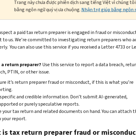
Trang này chưa được phiên dịch sang tiếng Việt vì chúng tô
bằng ngôn ngữ quý vị ưa chuộng.
Nhận trợ giúp bằng ngôn n
uspect a paid tax return preparer is engaged in fraud or misconduct
it to us. We’re committed to investigating return preparers who a
ly. You can also use this service if you received a Letter 4733 or L
 a return preparer?
Use this service to report a data breach, retu
h, PTIN, or other issue.
ure it’s return preparer fraud or misconduct, if this is what you’re
rting.
specific and credible information. Don’t submit AI-generated,
pported or purely speculative reports.
 your tax return and related documents on hand. You can attach t
 your report.
 is tax return preparer fraud or misconduc