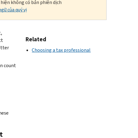
i hiện không có bản phiên dịch
gữ của quý vị
,
Related
ct
etter
Choosing a tax professional
rn count
hese
t