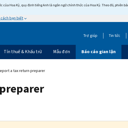
c của Hoa Kỳ, quy định tiếng Anh là ngôn ngữ chính thức của Hoa Kỳ. Theo đó, phiên bản 
 cách bạn biết
Trợ giúp
Tin tức
Tín thuế & Khấu trừ
Mẫu đơn
Báo cáo gian lận
eport a tax return preparer
 preparer