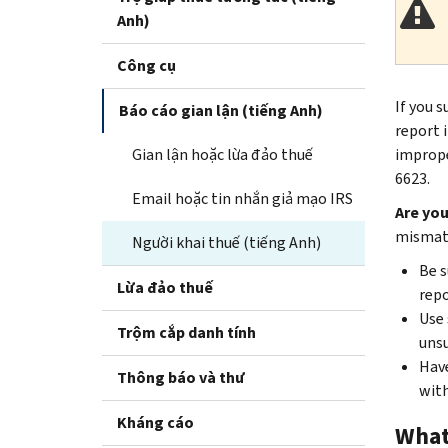
Anh)
Công cụ
If you s
Báo cáo gian lận (tiếng Anh)
report 
Gian lận hoặc lừa đảo thuế
improper
6623.
Email hoặc tin nhắn giả mạo IRS
Are you
mismatc
Người khai thuế (tiếng Anh)
Be s
Lừa đảo thuế
repo
Use 
Trộm cắp danh tính
unsu
Have
Thông báo và thư
with
Kháng cáo
What