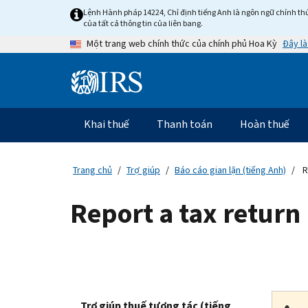
Skip
Lệnh Hành pháp 14224, Chỉ định tiếng Anh là ngôn ngữ chính thứ
to
của tất cả thông tin của liên bang.
main
Đây là
Một trang web chính thức của chính phủ Hoa Kỳ
content
Information
Menu
Khai thuế
Thanh toán
Hoàn thuế
Điều
hướng
chính
Trang chủ
Trợ giúp
Báo cáo gian lận (tiếng Anh)
R
Report a tax return
Trợ giúp thuế tương tác (tiếng