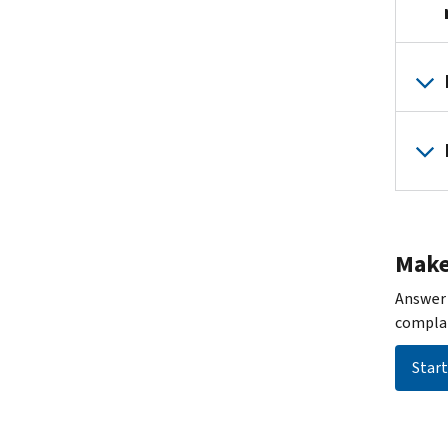
Make
Answer 
complai
Start