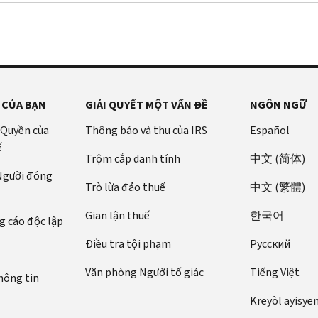
of
PTIN
provide
the
Tax
Changes
the
a
on
a
employer.
Identification
a
return
client
returns
copy
Return
Number
client's
to
for
prepared.
after
preparers
(PTIN)
original
the
Forms
a
are
on
tax
client
940,
request
generally
every
documents
with
 CỦA BẠN
GIẢI QUYẾT MỘT VẤN ĐỀ
NGÔN NGỮ
941,
Doesn’t
prohibited
tax
or
direct
943,
not
from
 Quyền của
Thông báo và thư của IRS
Español
return
uses
deposit
944,
return
filing
ế
they
false
information
or
Trộm cắp danh tính
中文 (简体)
some
a
prepare.
or
that’s
 Người đóng
945
or
return
A
incorrect
not
Trò lừa đảo thuế
中文 (繁體)
in
all
before
“ghost”
documents
theirs
full
of
receiving
Gian lận thuế
한국어
preparer
to
Provides
 cáo độc lập
or
the
Forms
prepares
complete
a
on
Điều tra tội phạm
Pусский
client's
W-
a
return
copy
time
original
2,
return
Claims
of
Văn phòng Người tố giác
Tiếng Việt
hông tin
Doesn’t
records
W-
but
false
the
prepare
Doesn’t
2G,
Kreyòl ayisye
refuses
or
return
employment
sign
and