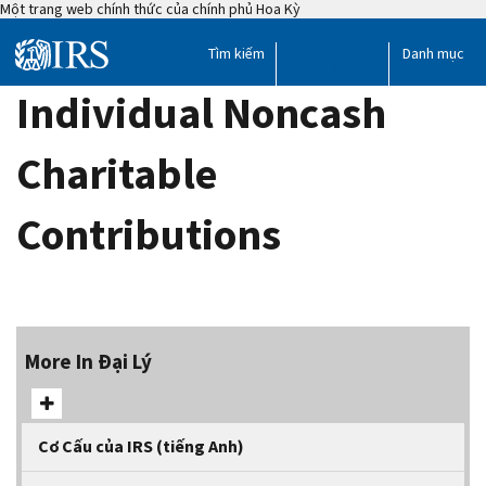
Một trang web chính thức của chính phủ Hoa Kỳ
Skip
to
Toggle
Tog
Tìm kiếm
Danh mục
main
Trợ giúp
Help
search
me
content
Individual Noncash
Menu
Mobile
Charitable
Contributions
More In Đại Lý
Cơ Cấu của IRS (tiếng Anh)