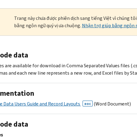
Trang này chưa được phiên dịch sang tiếng Việt vì chúng tô
bằng ngôn ngữ quý vị ưa chuộng.
Nhận trợ giúp bằng ngôn n
Code data
les are available for download in Comma Separated Values files (.c
as and each new line represents a new row, and Excel files by State
mentation
e Data Users Guide and Record Layouts
(Word Document)
DOC
Code data
es