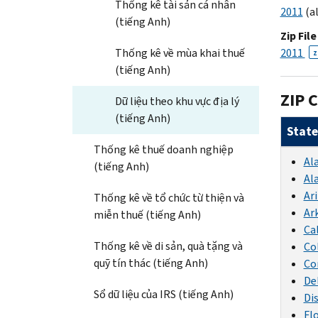
Thống kê tài sản cá nhân
2011
(al
(tiếng Anh)
Zip File
Thống kê về mùa khai thuế
2011
Z
(tiếng Anh)
ZIP C
Dữ liệu theo khu vực địa lý
(tiếng Anh)
State
Thống kê thuế doanh nghiệp
Al
(tiếng Anh)
Al
Ar
Thống kê về tổ chức từ thiện và
Ar
miễn thuế (tiếng Anh)
Ca
Thống kê về di sản, quà tặng và
Co
quỹ tín thác (tiếng Anh)
Co
De
Sổ dữ liệu của IRS (tiếng Anh)
Di
Fl