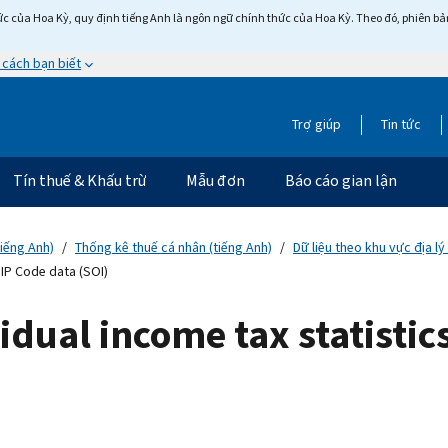
c của Hoa Kỳ, quy định tiếng Anh là ngôn ngữ chính thức của Hoa Kỳ. Theo đó, phiên bản 
 cách bạn biết
Trợ giúp
Tin tức
Tín thuế & Khấu trừ
Mẫu đơn
Báo cáo gian lận
tiếng Anh)
Thống kê thuế cá nhân (tiếng Anh)
Dữ liệu theo khu vực địa lý
ZIP Code data (SOI)
vidual income tax statistic