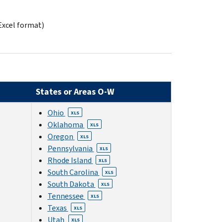
 Excel format)
States or Areas O-W
Ohio
XLS
Oklahoma
XLS
Oregon
XLS
Pennsylvania
XLS
Rhode Island
XLS
South Carolina
XLS
South Dakota
XLS
Tennessee
XLS
Texas
XLS
Utah
XLS