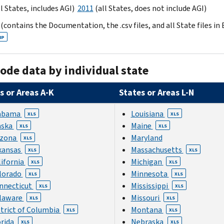
l States, includes AGI)
2011
(all States, does not include AGI)
(contains the Documentation, the .csv files, and all State files in
IP
ode data by individual state
s or Areas A-K
States or Areas L-N
abama
Louisiana
XLS
XLS
aska
Maine
XLS
XLS
izona
Maryland
XLS
kansas
Massachusetts
XLS
XLS
lifornia
Michigan
XLS
XLS
lorado
Minnesota
XLS
XLS
nnecticut
Mississippi
XLS
XLS
laware
Missouri
XLS
XLS
strict of Columbia
Montana
XLS
XLS
orida
Nebraska
XLS
XLS