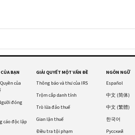
 CỦA BẠN
GIẢI QUYẾT MỘT VẤN ĐỀ
NGÔN NGỮ
 Quyền của
Thông báo và thư của IRS
Español
ế
Trộm cắp danh tính
中文 (简体)
 Người đóng
Trò lừa đảo thuế
中文 (繁體)
Gian lận thuế
한국어
 cáo độc lập
Điều tra tội phạm
Pусский