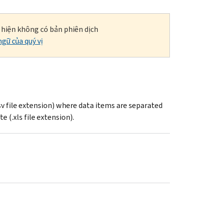
i hiện không có bản phiên dịch
gữ của quý vị
sv file extension) where data items are separated
 (.xls file extension).