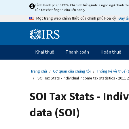
Skip
Lệnh Hành pháp 14224, Chỉ định tiếng Anh là ngôn ngữ chính thứ
to
của tất cả thông tin của liên bang.
main
Đây là
Một trang web chính thức của chính phủ Hoa Kỳ
content
Information
Menu
Khai thuế
Thanh toán
Hoàn thuế
Điều
hướng
chính
Trang chủ
Cơ quan của chúng tôi
Thống kê về thuế (
SOI Tax Stats - Individual income tax statistics - 2011 
SOI Tax Stats - Indi
data (SOI)