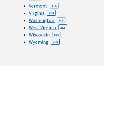
Vermont
XLS
Virginia
XLS
Washington
XLS
West Virginia
XLS
Wisconsin
XLS
Wyoming
XLS