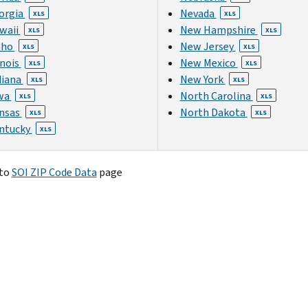
orgia
Nevada
XLS
XLS
waii
New Hampshire
XLS
XLS
aho
New Jersey
XLS
XLS
inois
New Mexico
XLS
XLS
diana
New York
XLS
XLS
wa
North Carolina
XLS
XLS
nsas
North Dakota
XLS
XLS
ntucky
XLS
 to
SOI ZIP Code Data
page