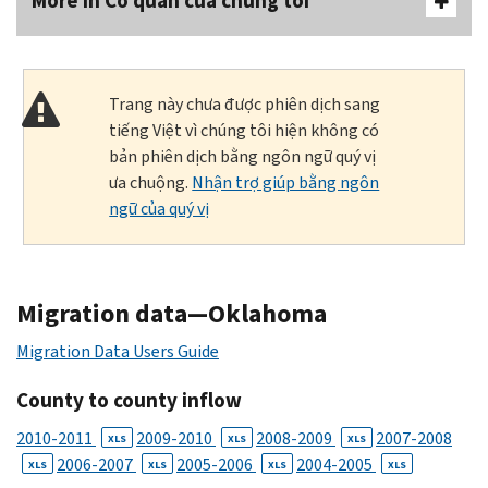
More In Cơ quan của chúng tôi
Trang này chưa được phiên dịch sang
tiếng Việt vì chúng tôi hiện không có
bản phiên dịch bằng ngôn ngữ quý vị
ưa chuộng.
Nhận trợ giúp bằng ngôn
ngữ của quý vị
Migration data—Oklahoma
Migration Data Users Guide
County to county inflow
2010-2011
2009-2010
2008-2009
2007-2008
XLS
XLS
XLS
2006-2007
2005-2006
2004-2005
XLS
XLS
XLS
XLS