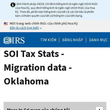
Skip
Lệnh Hành pháp 14224, Chỉ định tiếng Anh là ngôn ngữ chính thức
của Hoa Kỳ, quy định tiếng Anh là ngôn ngữ chính thức của Hoa
to
Kỳ. Theo đó, phiên bản tiếng Anh của tất cả các tài liệu là phiên
main
bản có thẩm quyền của tất cả thông tin của liên bang.
content
Một trang web chính thức của chính phủ Hoa Kỳ
Đây là cách bạn biết
TÌM KIẾM
ĐĂNG NHẬP
DANH MỤC
SOI Tax Stats -
Migration data -
Oklahoma