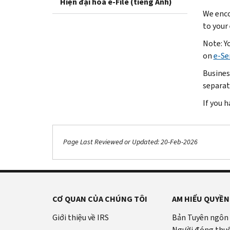
Hiện đại hóa e-File (tiếng Anh)
We enco
to your
Note: Y
on
e-Se
Busines
separat
If you 
Page Last Reviewed or Updated: 20-Feb-2026
CƠ QUAN CỦA CHÚNG TÔI
AM HIỂU QUYỀN
Giới thiệu về IRS
Bản Tuyên ngôn
Người đóng thu