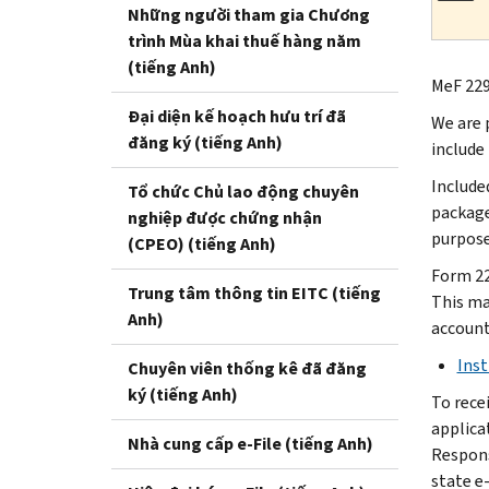
Những người tham gia Chương
trình Mùa khai thuế hàng năm
(tiếng Anh)
MeF 229
Đại diện kế hoạch hưu trí đã
We are 
đăng ký (tiếng Anh)
include
Include
Tổ chức Chủ lao động chuyên
package
nghiệp được chứng nhận
purpose
(CPEO) (tiếng Anh)
Form 22
Trung tâm thông tin EITC (tiếng
This mai
Anh)
account
Inst
Chuyên viên thống kê đã đăng
ký (tiếng Anh)
To rece
applica
Nhà cung cấp e-File (tiếng Anh)
Responsi
state e-