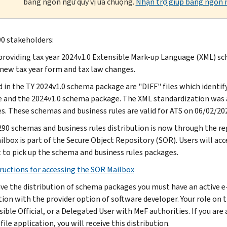
bằng ngôn ngữ quý vị ưa chuộng.
Nhận trợ giúp bằng ngôn n
0 stakeholders:
providing tax year 2024v1.0 Extensible Mark-up Language (XML) sc
 new tax year form and tax law changes.
d in the TY 2024v1.0 schema package are "DIFF" files which identi
 and the 2024v1.0 schema package. The XML standardization was a
s. These schemas and business rules are valid for ATS on 06/02/202
90 schemas and business rules distribution is now through the reg
lbox is part of the Secure Object Repository (SOR). Users will acce
 to pick up the schema and business rules packages.
ructions for accessing the SOR Mailbox
ive the distribution of schema packages you must have an active e-
tion with the provider option of software developer. Your role on t
ble Official, or a Delegated User with MeF authorities. If you are a
file application, you will receive this distribution.