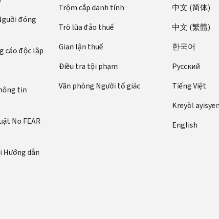
Trộm cắp danh tính
中文 (简体)
 Người đóng
Trò lừa đảo thuế
中文 (繁體)
Gian lận thuế
한국어
 cáo độc lập
Điều tra tội phạm
Pусский
Văn phòng Người tố giác
Tiếng Việt
hông tin
Kreyòl ayisye
luật No FEAR
English
ới Hướng dẫn