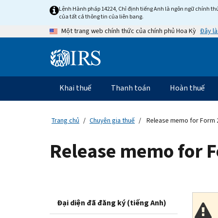
Skip
Lệnh Hành pháp 14224, Chỉ định tiếng Anh là ngôn ngữ chính thứ
to
của tất cả thông tin của liên bang.
main
Đây là
Một trang web chính thức của chính phủ Hoa Kỳ
content
Information
Menu
Khai thuế
Thanh toán
Hoàn thuế
Điều
hướng
chính
Trang chủ
Chuyên gia thuế
Release memo for Form 
Release memo for F
Đại diện đã đăng ký (tiếng Anh)