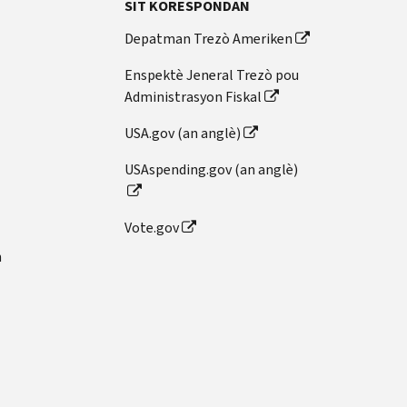
SIT KORESPONDAN
Depatman Trezò Ameriken
Enspektè Jeneral Trezò pou
Administrasyon Fiskal
USA.gov (an anglè)
USAspending.gov (an anglè)
Vote.gov
n