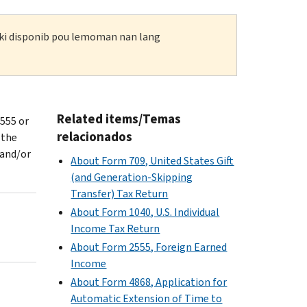
n ki disponib pou lemoman nan lang
Related items/Temas
2555 or
relacionados
 the
 and/or
About Form 709, United States Gift
(and Generation-Skipping
Transfer) Tax Return
About Form 1040, U.S. Individual
Income Tax Return
About Form 2555, Foreign Earned
Income
About Form 4868, Application for
Automatic Extension of Time to