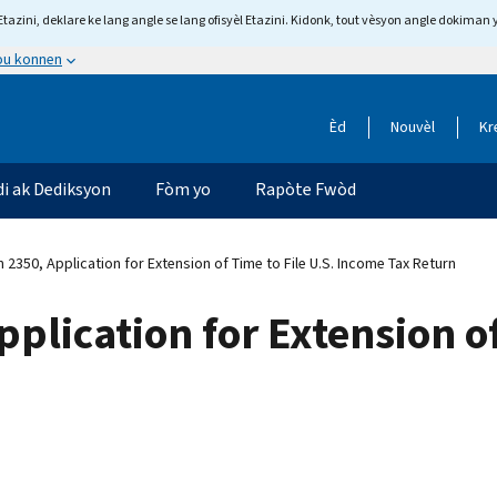
tazini, deklare ke lang angle se lang ofisyèl Etazini. Kidonk, tout vèsyon angle dokiman 
 ou konnen
Èd
Nouvèl
Kr
di ak Dediksyon
Fòm yo
Rapòte Fwòd
2350, Application for Extension of Time to File U.S. Income Tax Return
lication for Extension of