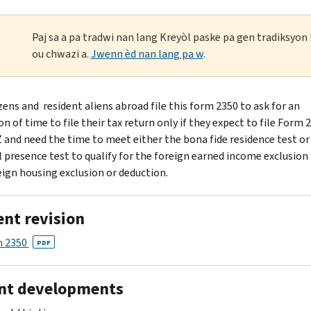
Paj sa a pa tradwi nan lang Kreyòl paske pa gen tradiksyo
ou chwazi a.
Jwenn èd nan lang pa w
.
izens and resident aliens abroad file this form 2350 to ask for an
n of time to file their tax return only if they expect to file Form 
 and need the time to meet either the bona fide residence test or
l presence test to qualify for the foreign earned income exclusion
eign housing exclusion or deduction.
ent revision
 2350
PDF
nt developments