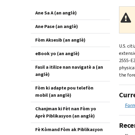
Ane Sa A (an anglè)
Ane Pase (an anglè)
Fòm Aksesib (an anglè)
U.S. cit
extensio
eBook yo (an anglè)
2555-EZ
Fasil a itilize nan navigatè a (an
physica
anglè)
the for
Fòm ki adapte pou telefòn
Curr
mobil (an anglè)
Form
Chanjman ki Fèt nan Fòm yo
Aprè Piblikasyon (an anglè)
Rece
Fè Kòmand Fòm ak Piblikasyon