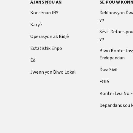
AJANS NOU AN
SE POU W KONN
Konsènan IRS
Deklarasyon Dw
yo
Karyè
Sèvis Defans po
Operasyon ak Bidjè
yo
Estatistik Enpo
Biwo Kontestas
Endepandan
Èd
Dwa Sivil
Jwenn yon Biwo Lokal
FOIA
Kontni Lwa No 
Depandans sou 