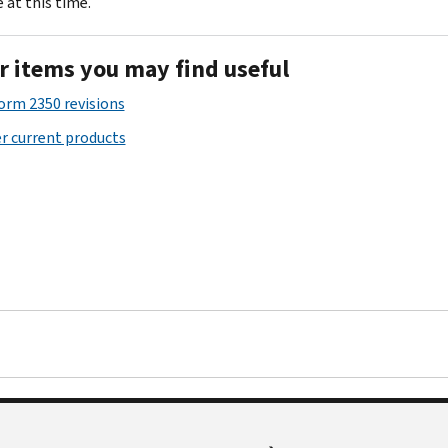
 at this time.
r items you may find useful
Form 2350 revisions
r current products