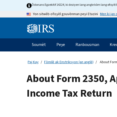
Skip
Òdonans Egzekitif 14224, ki deziyen lang angle kòm lang ofisyèl E
to
Men ki jan
Yon sitwèb ofisyèl gouvènman peyi Etazini
main
content
Information
Menu
Soumèt
Peye
Ranbousman
Kre
Navigasyon
prensipal
Paj Kay
Fòmilè ak Enstriksyon (an anglè)
About Form 
About Form 2350, App
Income Tax Return