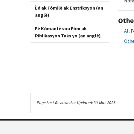
None
Èd ak Fòmilè ak Enstriksyon (an
anglè)
Othe
Fè Kòmantè sou Fòm ak
All 
Piblikasyon Taks yo (an anglè)
Othe
Page Last Reviewed or Updated: 30-Mar-2026