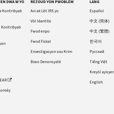
EN DWA W YO
REZOUD YON PWOBLÈM
LANG
a Kontribyab
Avi ak Lèt IRS yo
Español
Vòl Idantite
中文 (简体)
u Kontribyab
Fwod enpo
中文 (繁體)
Fwod Fiskal
한국어
yon
Envestigasyon sou Krim
Pусский
Biwo Denonsyatè
Tiếng Việt
Kreyòl ayisye
FEAR
English
konsèy