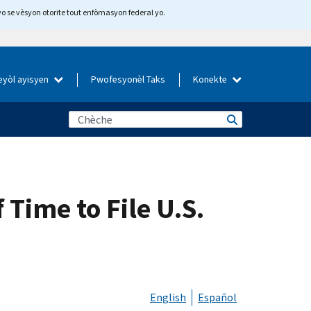
yo se vèsyon otorite tout enfòmasyon federal yo.
eyòl ayisyen
Pwofesyonèl Taks
Konekte
 Time to File U.S.
English
Español