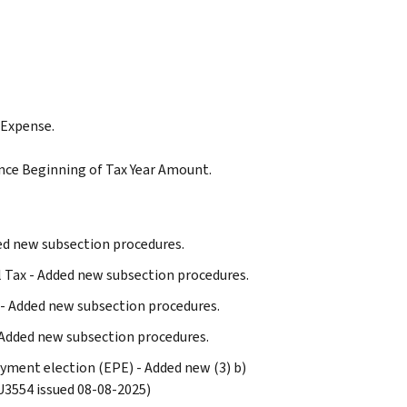
 Expense.
ce Beginning of Tax Year Amount.
dded new subsection procedures.
al Tax - Added new subsection procedures.
t - Added new subsection procedures.
- Added new subsection procedures.
payment election (EPE) - Added new (3) b)
U3554 issued 08-08-2025)