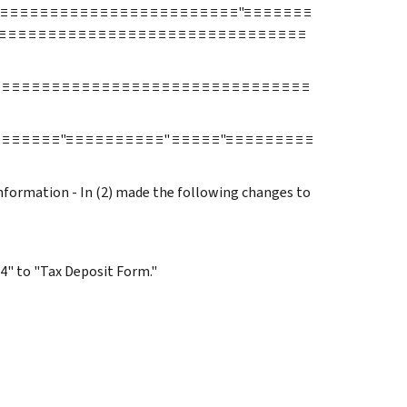
≡ ≡ ≡ ≡ ≡ ≡ ≡ ≡ ≡ ≡ ≡ ≡ ≡ ≡ ≡ ≡ ≡ ≡ ≡ ≡ ≡ ≡ ≡ ≡"≡ ≡ ≡ ≡ ≡ ≡ ≡
≡ ≡ ≡ ≡ ≡ ≡ ≡ ≡ ≡ ≡ ≡ ≡ ≡ ≡ ≡ ≡ ≡ ≡ ≡ ≡ ≡ ≡ ≡ ≡ ≡ ≡ ≡ ≡ ≡ ≡ ≡
 ≡ ≡ ≡ ≡ ≡ ≡ ≡ ≡ ≡ ≡ ≡ ≡ ≡ ≡ ≡ ≡ ≡ ≡ ≡ ≡ ≡ ≡ ≡ ≡ ≡ ≡ ≡ ≡ ≡ ≡
≡ ≡ ≡ ≡ ≡ ≡"≡ ≡ ≡ ≡ ≡ ≡ ≡ ≡ ≡ ≡" ≡ ≡ ≡ ≡ ≡"≡ ≡ ≡ ≡ ≡ ≡ ≡ ≡ ≡
Information - In (2) made the following changes to
04" to "Tax Deposit Form."