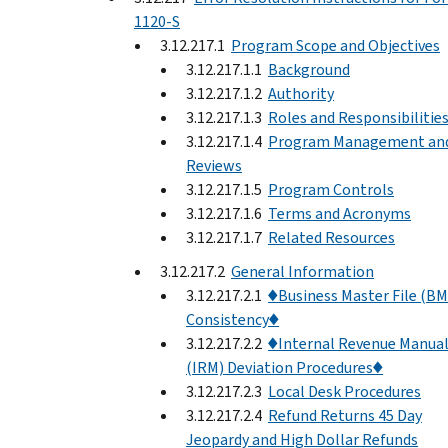
1120-S
3.12.217.1
Program Scope and Objectives
3.12.217.1.1
Background
3.12.217.1.2
Authority
3.12.217.1.3
Roles and Responsibilitie
3.12.217.1.4
Program Management an
Reviews
3.12.217.1.5
Program Controls
3.12.217.1.6
Terms and Acronyms
3.12.217.1.7
Related Resources
3.12.217.2
General Information
3.12.217.2.1
♦Business Master File (BM
Consistency♦
3.12.217.2.2
♦Internal Revenue Manua
(IRM) Deviation Procedures♦
3.12.217.2.3
Local Desk Procedures
3.12.217.2.4
Refund Returns 45 Day
Jeopardy and High Dollar Refunds