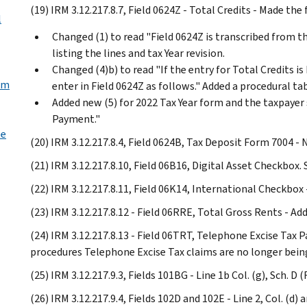
(19) IRM 3.12.217.8.7, Field 0624Z - Total Credits - Made th
l
Changed (1) to read "Field 0624Z is transcribed from th
listing the lines and tax Year revision.
Changed (4)b) to read "If the entry for Total Credits i
em
enter in Field 0624Z as follows." Added a procedural tab
Added new (5) for 2022 Tax Year form and the taxpaye
Payment."
te
(20) IRM 3.12.217.8.4, Field 0624B, Tax Deposit Form 7004 -
(21) IRM 3.12.217.8.10, Field 06B16, Digital Asset Checkbox.
(22) IRM 3.12.217.8.11, Field 06K14, International Checkbox 
(23) IRM 3.12.217.8.12 - Field 06RRE, Total Gross Rents - A
(24) IRM 3.12.217.8.13 - Field 06TRT, Telephone Excise Tax 
procedures Telephone Excise Tax claims are no longer bein
(25) IRM 3.12.217.9.3, Fields 101BG - Line 1b Col. (g), Sch. 
(26) IRM 3.12.217.9.4, Fields 102D and 102E - Line 2, Col. (d) 