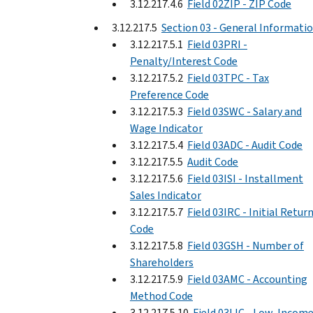
3.12.217.4.6
Field 02ZIP - ZIP Code
3.12.217.5
Section 03 - General Informati
3.12.217.5.1
Field 03PRI -
Penalty/Interest Code
3.12.217.5.2
Field 03TPC - Tax
Preference Code
3.12.217.5.3
Field 03SWC - Salary and
Wage Indicator
3.12.217.5.4
Field 03ADC - Audit Code
3.12.217.5.5
Audit Code
3.12.217.5.6
Field 03ISI - Installment
Sales Indicator
3.12.217.5.7
Field 03IRC - Initial Retur
Code
3.12.217.5.8
Field 03GSH - Number of
Shareholders
3.12.217.5.9
Field 03AMC - Accounting
Method Code
3.12.217.5.10
Field 03LIC - Low-Incom