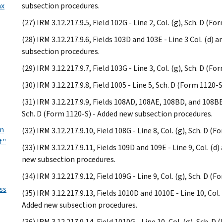
ax
subsection procedures.
(27) IRM 3.12.217.9.5, Field 102G - Line 2, Col. (g), Sch. D 
(28) IRM 3.12.217.9.6, Fields 103D and 103E - Line 3 Col. (d) 
subsection procedures.
(29) IRM 3.12.217.9.7, Field 103G - Line 3, Col. (g), Sch. D 
(30) IRM 3.12.217.9.8, Field 1005 - Line 5, Sch. D (Form 1120
(31) IRM 3.12.217.9.9, Fields 108AD, 108AE, 108BD, and 108BE - 
Sch. D (Form 1120-S) - Added new subsection procedures.
on
(32) IRM 3.12.217.9.10, Field 108G - Line 8, Col. (g), Sch. D
f"
(33) IRM 3.12.217.9.11, Fields 109D and 109E - Line 9, Col. (d)
new subsection procedures.
(34) IRM 3.12.217.9.12, Field 109G - Line 9, Col. (g), Sch. D
ss
(35) IRM 3.12.217.9.13, Fields 1010D and 1010E - Line 10, Col. 
Added new subsection procedures.
(36) IRM 3.12.217.9.14, Field 1010G - Line 10, Col. (g), Sch.