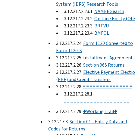
System (IDRS) Research Tools
3.12.217.2.23.1
NAMEE Search
3.12.217.2.23.2
On-Line Entity (OL
3.12.217.2.23.3
BRTVU
3.12.217.2.23.4
BMFOL
3.12.217.2.24
Form 1120 Converted to
Form 1120-S
3.12.217.2.25
Installment Agreement
3.12.217.2.26
Section 965 Returns
3.12.217.2.27
Elective Payment Electi
(EPE) and Credit Transfers
3.12.217.2.28
≡ ≡ ≡ ≡ ≡ ≡ ≡ ≡ ≡ ≡ ≡ ≡ ≡ ≡ ≡
3.12.217.2.28.1
≡ ≡ ≡ ≡ ≡ ≡ ≡ ≡ ≡ ≡ ≡ ≡ 
≡ ≡ ≡ ≡ ≡ ≡ ≡ ≡ ≡ ≡ ≡ ≡ ≡ ≡ ≡ ≡ ≡ ≡ ≡ ≡
3.12.217.2.29
♦Working Trail♦
3.12.217.3
Section 01 - Entity Data and
Codes for Returns