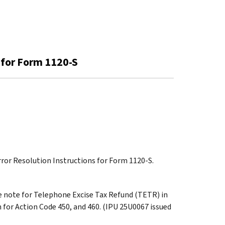
s for Form 1120-S
Error Resolution Instructions for Form 1120-S.
the note for Telephone Excise Tax Refund (TETR) in
n for Action Code 450, and 460. (IPU 25U0067 issued