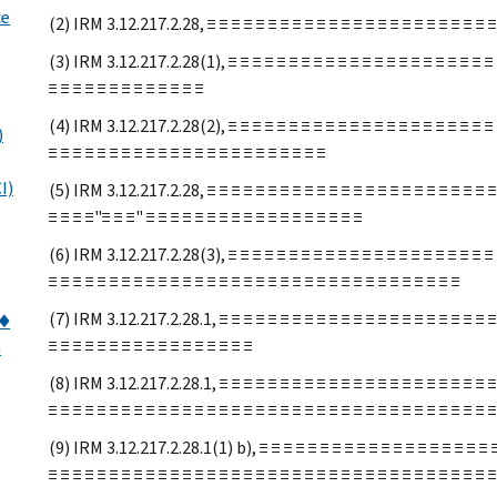
ce
(2) IRM 3.12.217.2.28, ≡ ≡ ≡ ≡ ≡ ≡ ≡ ≡ ≡ ≡ ≡ ≡ ≡ ≡ ≡ ≡ ≡ ≡ ≡ ≡ ≡ ≡ ≡ ≡ 
(3) IRM 3.12.217.2.28(1), ≡ ≡ ≡ ≡ ≡ ≡ ≡ ≡ ≡ ≡ ≡ ≡ ≡ ≡ ≡ ≡ ≡ ≡ ≡ ≡ ≡ ≡ 
≡ ≡ ≡ ≡ ≡ ≡ ≡ ≡ ≡ ≡ ≡ ≡ ≡
(4) IRM 3.12.217.2.28(2), ≡ ≡ ≡ ≡ ≡ ≡ ≡ ≡ ≡ ≡ ≡ ≡ ≡ ≡ ≡ ≡ ≡ ≡ ≡ ≡ ≡ ≡ ≡
)
≡ ≡ ≡ ≡ ≡ ≡ ≡ ≡ ≡ ≡ ≡ ≡ ≡ ≡ ≡ ≡ ≡ ≡ ≡ ≡ ≡ ≡ ≡
I)
(5) IRM 3.12.217.2.28, ≡ ≡ ≡ ≡ ≡ ≡ ≡ ≡ ≡ ≡ ≡ ≡ ≡ ≡ ≡ ≡ ≡ ≡ ≡ ≡ ≡ ≡ ≡ ≡ 
≡ ≡ ≡ ≡"≡ ≡ ≡" ≡ ≡ ≡ ≡ ≡ ≡ ≡ ≡ ≡ ≡ ≡ ≡ ≡ ≡ ≡ ≡ ≡ ≡
(6) IRM 3.12.217.2.28(3), ≡ ≡ ≡ ≡ ≡ ≡ ≡ ≡ ≡ ≡ ≡ ≡ ≡ ≡ ≡ ≡ ≡ ≡ ≡ ≡ ≡ ≡ ≡
≡ ≡ ≡ ≡ ≡ ≡ ≡ ≡ ≡ ≡ ≡ ≡ ≡ ≡ ≡ ≡ ≡ ≡ ≡ ≡ ≡ ≡ ≡ ≡ ≡ ≡ ≡ ≡ ≡ ≡ ≡ ≡ ≡ ≡
(7) IRM 3.12.217.2.28.1, ≡ ≡ ≡ ≡ ≡ ≡ ≡ ≡ ≡ ≡ ≡ ≡ ≡ ≡ ≡ ≡ ≡ ≡ ≡ ≡ ≡ ≡ ≡ 
s♦
≡ ≡ ≡ ≡ ≡ ≡ ≡ ≡ ≡ ≡ ≡ ≡ ≡ ≡ ≡ ≡ ≡
a
(8) IRM 3.12.217.2.28.1, ≡ ≡ ≡ ≡ ≡ ≡ ≡ ≡ ≡ ≡ ≡ ≡ ≡ ≡ ≡ ≡ ≡ ≡ ≡ ≡ ≡ ≡ ≡ 
≡ ≡ ≡ ≡ ≡ ≡ ≡ ≡ ≡ ≡ ≡ ≡ ≡ ≡ ≡ ≡ ≡ ≡ ≡ ≡ ≡ ≡ ≡ ≡ ≡ ≡ ≡ ≡ ≡ ≡ ≡ ≡ ≡ ≡ ≡ ≡ ≡
(9) IRM 3.12.217.2.28.1(1) b), ≡ ≡ ≡ ≡ ≡ ≡ ≡ ≡ ≡ ≡ ≡ ≡ ≡ ≡ ≡ ≡ ≡ ≡ ≡ ≡ 
≡ ≡ ≡ ≡ ≡ ≡ ≡ ≡ ≡ ≡ ≡ ≡ ≡ ≡ ≡ ≡ ≡ ≡ ≡ ≡ ≡ ≡ ≡ ≡ ≡ ≡ ≡ ≡ ≡ ≡ ≡ ≡ ≡ ≡ ≡ ≡ ≡