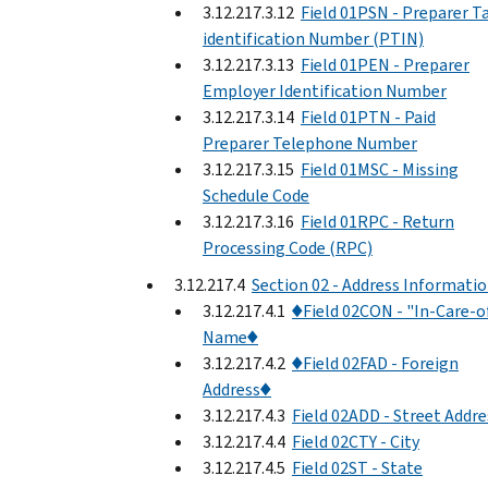
3.12.217.3.12
Field 01PSN - Preparer T
identification Number (PTIN)
3.12.217.3.13
Field 01PEN - Preparer
Employer Identification Number
3.12.217.3.14
Field 01PTN - Paid
Preparer Telephone Number
3.12.217.3.15
Field 01MSC - Missing
Schedule Code
3.12.217.3.16
Field 01RPC - Return
Processing Code (RPC)
3.12.217.4
Section 02 - Address Informati
3.12.217.4.1
♦Field 02CON - "In-Care-o
Name♦
3.12.217.4.2
♦Field 02FAD - Foreign
Address♦
3.12.217.4.3
Field 02ADD - Street Addre
3.12.217.4.4
Field 02CTY - City
3.12.217.4.5
Field 02ST - State