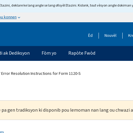
tazini, deklare ke lang angle se lang ofisyèl Etazini. Kidonk, tout vèsyon angle dokiman 
 ou konnen
Èd
Nouvèl
Kr
di ak Dediksyon
Fòm yo
Rapòte Fwòd
 Error Resolution Instructions for Form 1120-S
ke pa gen tradiksyon ki disponib pou lemoman nan lang ou chwazi a
rm