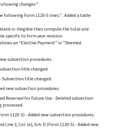
e following changes:”
e following Form 1120-S lines:" . Added a table
s blank or illegible then compute the total and
le specific to form year revision.
r shows an "Elective Payment" or "Deemed
 New subsection procedures.
 Subsection title changed.
- Subsection title changed.
dded new subsection procedures.
Paid Reserved for Future Use - Deleted subsection
g processed.
D (Form 1120-S) - Added new subsection procedures.
and Line 2, Col. (e), Sch. D (Form 1120-S) - Added new