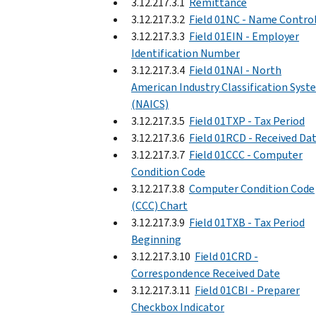
3.12.217.3.1
Remittance
3.12.217.3.2
Field 01NC - Name Contro
3.12.217.3.3
Field 01EIN - Employer
Identification Number
3.12.217.3.4
Field 01NAI - North
American Industry Classification Syst
(NAICS)
3.12.217.3.5
Field 01TXP - Tax Period
3.12.217.3.6
Field 01RCD - Received Da
3.12.217.3.7
Field 01CCC - Computer
Condition Code
3.12.217.3.8
Computer Condition Code
(CCC) Chart
3.12.217.3.9
Field 01TXB - Tax Period
Beginning
3.12.217.3.10
Field 01CRD -
Correspondence Received Date
3.12.217.3.11
Field 01CBI - Preparer
Checkbox Indicator