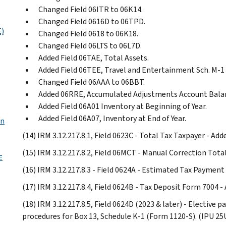
Changed Field 06ITR to 06K14.
Changed Field 0616D to 06TPD.
E)
Changed Field 0618 to 06K18.
Changed Field 06LTS to 06L7D.
Added Field 06TAE, Total Assets.
Added Field 06TEE, Travel and Entertainment Sch. M-1
Changed Field 06AAA to 06BBT.
Added 06RRE, Accumulated Adjustments Account Balan
Added Field 06A01 Inventory at Beginning of Year.
Added Field 06A07, Inventory at End of Year.
on
(14) IRM 3.12.217.8.1, Field 0623C - Total Tax Taxpayer - A
(15) IRM 3.12.217.8.2, Field 06MCT - Manual Correction Tot
≡
(16) IRM 3.12.217.8.3 - Field 0624A - Estimated Tax Paymen
(17) IRM 3.12.217.8.4, Field 0624B - Tax Deposit Form 7004 
(18) IRM 3.12.217.8.5, Field 0624D (2023 & later) - Elective 
procedures for Box 13, Schedule K-1 (Form 1120-S). (IPU 25