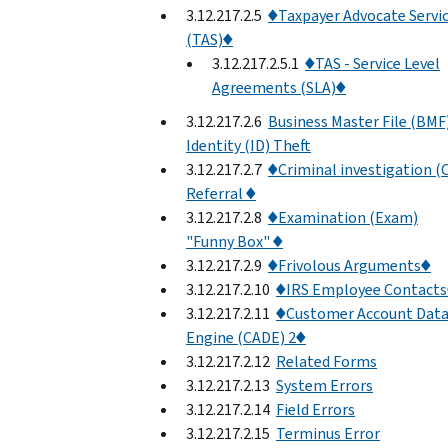
3.12.217.2.5
♦Taxpayer Advocate Servi
(TAS)♦
3.12.217.2.5.1
♦TAS - Service Level
Agreements (SLA)♦
3.12.217.2.6
Business Master File (BMF
Identity (ID) Theft
3.12.217.2.7
♦Criminal investigation (C
Referral ♦
3.12.217.2.8
♦Examination (Exam)
"Funny Box" ♦
3.12.217.2.9
♦Frivolous Arguments♦
3.12.217.2.10
♦IRS Employee Contact
3.12.217.2.11
♦Customer Account Dat
Engine (CADE) 2♦
3.12.217.2.12
Related Forms
3.12.217.2.13
System Errors
3.12.217.2.14
Field Errors
3.12.217.2.15
Terminus Error