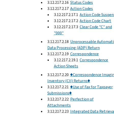
3.12.217.2.16
Status Codes
3.12.217.2.17
Action Codes
3.12.217.2.17.1
Action Code Suspen
3.12.217.2.17.2
Action Code Chart
3.12.217.2.17.3
Clear Code "C" and
"000"
3.12.217.2.18
Unprocessable Automati
Data Processing (ADP) Return
3.12.217.2.19
Correspondence
3.12.217.2.19.1
Correspondence
Action Sheets
3.12.217.2.20
♦Correspondence Imagi
Inventory (CII) Returns♦
3.12.217.2.21
♦Use of Fax for Taxpayer
Submissions♦
3.12.217.2.22
Perfection of
Attachments
3.12.217.2.23
Integrated Data Retrieva