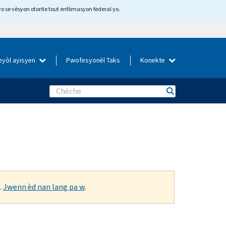
yo se vèsyon otorite tout enfòmasyon federal yo.
eyòl ayisyen
Pwofesyonèl Taks
Konekte
Search
.
Jwenn èd nan lang pa w
.