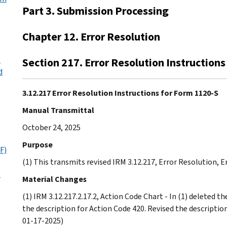
Part 3. Submission Processing
Chapter 12. Error Resolution
s
Section 217. Error Resolution Instruction
d
3.12.217 Error Resolution Instructions for Form 1120-S
Manual Transmittal
October 24, 2025
Purpose
F)
(1) This transmits revised IRM 3.12.217, Error Resolution, 
l
Material Changes
(1) IRM 3.12.217.2.17.2, Action Code Chart - In (1) deleted 
the description for Action Code 420. Revised the descriptio
01-17-2025)