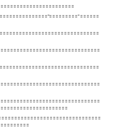
≡ ≡ ≡ ≡ ≡ ≡ ≡ ≡ ≡ ≡ ≡ ≡ ≡ ≡ ≡ ≡ ≡ ≡ ≡ ≡ ≡ ≡ ≡
≡ ≡ ≡ ≡ ≡ ≡ ≡ ≡ ≡ ≡ ≡ ≡ ≡ ≡ ≡"≡ ≡ ≡ ≡ ≡ ≡ ≡ ≡ ≡" ≡ ≡ ≡ ≡ ≡ ≡
 ≡ ≡ ≡ ≡ ≡ ≡ ≡ ≡ ≡ ≡ ≡ ≡ ≡ ≡ ≡ ≡ ≡ ≡ ≡ ≡ ≡ ≡ ≡ ≡ ≡ ≡ ≡ ≡ ≡ ≡
≡ ≡ ≡ ≡ ≡ ≡ ≡ ≡ ≡ ≡ ≡ ≡ ≡ ≡ ≡ ≡ ≡ ≡ ≡ ≡ ≡ ≡ ≡ ≡ ≡ ≡ ≡ ≡ ≡ ≡ ≡
 ≡ ≡ ≡ ≡ ≡ ≡ ≡ ≡ ≡ ≡ ≡ ≡ ≡ ≡ ≡ ≡ ≡ ≡ ≡ ≡ ≡ ≡ ≡ ≡ ≡ ≡ ≡ ≡ ≡ ≡
≡ ≡ ≡ ≡ ≡ ≡ ≡ ≡ ≡ ≡ ≡ ≡ ≡ ≡ ≡ ≡ ≡ ≡ ≡ ≡ ≡ ≡ ≡ ≡ ≡ ≡ ≡ ≡ ≡ ≡ ≡
≡ ≡ ≡ ≡ ≡ ≡ ≡ ≡ ≡ ≡ ≡ ≡ ≡ ≡ ≡ ≡ ≡ ≡ ≡ ≡ ≡ ≡ ≡ ≡ ≡ ≡ ≡ ≡ ≡ ≡ ≡
 ≡ ≡ ≡ ≡ ≡ ≡ ≡ ≡ ≡ ≡ ≡ ≡ ≡ ≡ ≡ ≡ ≡ ≡ ≡ ≡ ≡
≡ ≡ ≡ ≡ ≡ ≡ ≡ ≡ ≡ ≡ ≡ ≡ ≡ ≡ ≡ ≡ ≡ ≡ ≡ ≡ ≡ ≡ ≡ ≡ ≡ ≡ ≡ ≡ ≡ ≡ ≡
 ≡ ≡ ≡ ≡ ≡ ≡ ≡ ≡ ≡