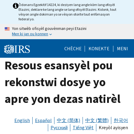
Skip
Òdonans Egzekitif 14224, ki deziyen lang angle kòm lang ofisyèl
Etazini, deklare ke lang angle se lang ofisyèl Etazini. Kidonk, tout
to
vèsyon angle dokiman yo se vèsyon otorite tout enfòmasyon
main
federal yo.
content
Yon sitwèb ofisyèl gouvènman peyi Etazini
Men ki jan ou konnen
CHÈCHE
KONEKTE
MENI
Resous esansyèl pou
rekonstwi dosye yo
apre yon dezas natirèl
English
Español
中文 (简体)
中文 (繁體)
한국어
Русский
Tiếng Việt
Kreyòl ayisyen