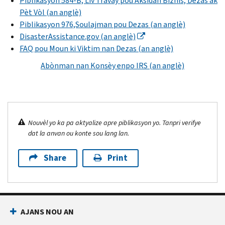
Piblikasyon 584-B, Liv Travay pou Aksidan Biznis, Dezas ak
Pèt Vòl (an anglè)
Piblikasyon 976,Soulajman pou Dezas (an anglè)
DisasterAssistance
.gov (an anglè)
FAQ pou Moun ki Viktim nan Dezas (an anglè)
Abònman nan Konsèy enpo IRS (an anglè)
Nouvèl yo ka pa aktyalize apre piblikasyon yo. Tanpri verifye
dat la anvan ou konte sou lang lan.
Share
Print
AJANS NOU AN