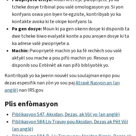
tcheke dosye tribinal pou valè omologasyon yo. Si yon
konfyans oswa yon byen te egziste, kontribyab yo ka
kontakte avoka ki te okipe konfyans la.
Pa gen dosye:
Moun ki pa gen okenn dosye ki disponib ta
dwe tcheke biwo evalyatè konte a pou ansyen dosye ki ta
ka adrese valè pwopriyete a.
Machin:
Pwopriyetè machin yo ka fè rechèch sou valè
aktyèl sou mache a pou pifò machin yo. Resous yo
disponib sou Entènèt ak nan pifò bibliyotèk yo.
Kontribyab yo ka jwenn nouvèl sou soulajman enpo pou
dezas espesifik nan zòn yo sou paj
Atravè Nasyon an (an
anglè)
nan IRS.gov.
Plis enfòmasyon
Piblikasyon 547, Aksidan, Dezas, ak Vòl yo (an anglè)
Piblikasyon 584,Liv Travay pou Aksidan, Dezas ak Pèt Vòl
(an anglè)