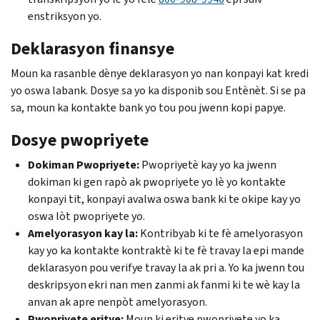
enstriksyon yo.
Deklarasyon finansye
Moun ka rasanble dènye deklarasyon yo nan konpayi kat kredi
yo oswa labank. Dosye sa yo ka disponib sou Entènèt. Si se pa
sa, moun ka kontakte bank yo tou pou jwenn kopi papye.
Dosye pwopriyete
Dokiman Pwopriyete:
Pwopriyetè kay yo ka jwenn
dokiman ki gen rapò ak pwopriyete yo lè yo kontakte
konpayi tit, konpayi avalwa oswa bank ki te okipe kay yo
oswa lòt pwopriyete yo.
Amelyorasyon kay la:
Kontribyab ki te fè amelyorasyon
kay yo ka kontakte kontraktè ki te fè travay la epi mande
deklarasyon pou verifye travay la ak pri a. Yo ka jwenn tou
deskripsyon ekri nan men zanmi ak fanmi ki te wè kay la
anvan ak apre nenpòt amelyorasyon.
Pwopriyete eritye:
Moun ki eritye pwopriyete yo ka