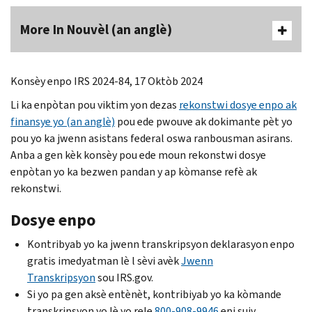
More In Nouvèl (an anglè)
Konsèy enpo IRS 2024-84, 17 Oktòb 2024
Li ka enpòtan pou viktim yon dezas
rekonstwi dosye enpo ak
finansye yo (an anglè)
pou ede pwouve ak dokimante pèt yo
pou yo ka jwenn asistans federal oswa ranbousman asirans.
Anba a gen kèk konsèy pou ede moun rekonstwi dosye
enpòtan yo ka bezwen pandan y ap kòmanse refè ak
rekonstwi.
Dosye enpo
Kontribyab yo ka jwenn transkripsyon deklarasyon enpo
gratis imedyatman lè l sèvi avèk
Jwenn
Transkripsyon
sou IRS.gov.
Si yo pa gen aksè entènèt, kontribiyab yo ka kòmande
transkripsyon yo lè yo rele
800-908-9946
epi suiv