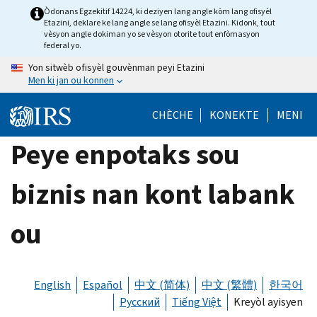
Skip
Òdonans Egzekitif 14224, ki deziyen lang angle kòm lang ofisyèl
Etazini, deklare ke lang angle se lang ofisyèl Etazini. Kidonk, tout
to
vèsyon angle dokiman yo se vèsyon otorite tout enfòmasyon
main
federal yo.
content
Yon sitwèb ofisyèl gouvènman peyi Etazini
Men ki jan ou konnen
CHÈCHE
KONEKTE
MENI
Peye enpotaks sou
biznis nan kont labank
ou
English
Español
中文 (简体)
中文 (繁體)
한국어
Русский
Tiếng Việt
Kreyòl ayisyen