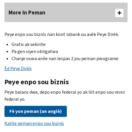
More In Peman
Peye enpo sou biznis nan kont labank ou avèk Peye Dirèk.
Gratis ak sekirite
Pa gen siyen obligatwa
Chanje oswa anile nan lespas 2 jou peman pwograme
Èd Peye Dirèk
Peye enpo sou biznis
Peye balans dwe, depo enpo federal yo ak lòt enpo sou revni
federal yo.
Fè yon peman (an anglè)
Kalite peman enpo sou biznis