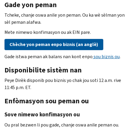
Gade yon peman
Tcheke, chanje oswa anile yon peman. Ou ka wè sèlman yon
sèl peman alafwa.
Mete nimewo konfimasyon ou ak
EIN
pare.
Chèche yon peman enpo biznis (an anglè)
Gade istwa peman ak balans nan kont enpo
sou biznis ou
.
Disponibilite sistèm nan
Peye Dirèk disponib pou biznis yo chak jou soti 12 a.m. rive
11:45 p.m. ET.
Enfòmasyon sou peman ou
Sove nimewo konfimasyon ou
Ou pral bezwen li pou gade, chanje oswa anile peman ou.