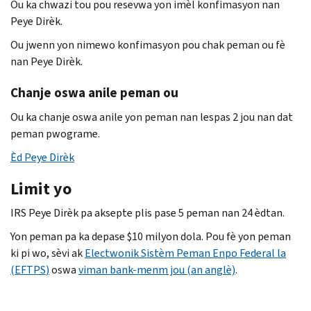
Ou ka chwazi tou pou resevwa yon imèl konfimasyon nan
Peye Dirèk.
Ou jwenn yon nimewo konfimasyon pou chak peman ou fè
nan Peye Dirèk.
Chanje oswa anile peman ou
Ou ka chanje oswa anile yon peman nan lespas 2 jou nan dat
peman pwograme.
Èd Peye Dirèk
Limit yo
IRS Peye Dirèk pa aksepte plis pase 5 peman nan 24 èdtan.
Yon peman pa ka depase $10 milyon dola. Pou fè yon peman
ki pi wo, sèvi ak
Electwonik Sistèm Peman Enpo Federal la
(
EFTPS
)
oswa
viman bank-menm jou (an anglè)
.