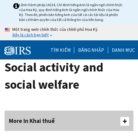
Skip
Lệnh Hành pháp 14224, Chỉ định tiếng Anh là ngôn ngữ chính thức
của Hoa Kỳ, quy định tiếng Anh là ngôn ngữ chính thức của Hoa
to
Kỳ. Theo đó, phiên bản tiếng Anh của tất cả các tài liệu là phiên
main
bản có thẩm quyền của tất cả thông tin của liên bang.
content
Một trang web chính thức của chính phủ Hoa Kỳ
Đây là cách bạn biết
TÌM KIẾM
ĐĂNG NHẬP
DANH MỤC
Social activity and
social welfare
More In Khai thuế