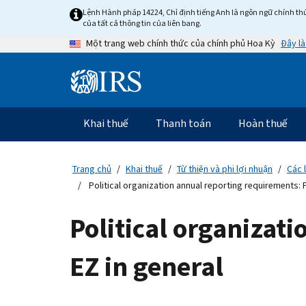
Skip
Lệnh Hành pháp 14224, Chỉ định tiếng Anh là ngôn ngữ chính thứ
to
của tất cả thông tin của liên bang.
main
Đây là
Một trang web chính thức của chính phủ Hoa Kỳ
content
Information
Menu
Khai thuế
Thanh toán
Hoàn thuế
Điều
hướng
chính
Trang chủ
Khai thuế
Từ thiện và phi lợi nhuận
Các 
Political organization annual reporting requirements: 
Political organizat
EZ in general