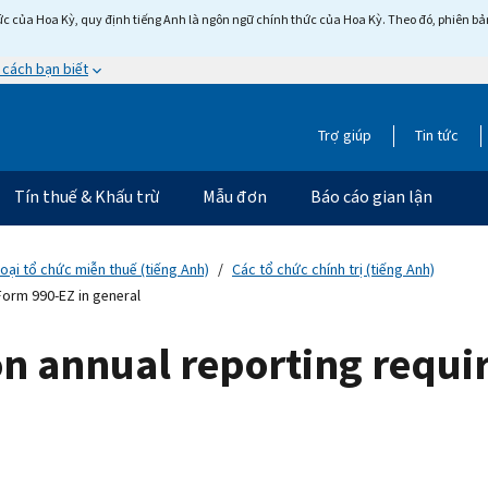
c của Hoa Kỳ, quy định tiếng Anh là ngôn ngữ chính thức của Hoa Kỳ. Theo đó, phiên bản 
 cách bạn biết
Trợ giúp
Tin tức
Tín thuế & Khấu trừ
Mẫu đơn
Báo cáo gian lận
loại tổ chức miễn thuế (tiếng Anh)
Các tổ chức chính trị (tiếng Anh)
Form 990-EZ in general
ion annual reporting requ