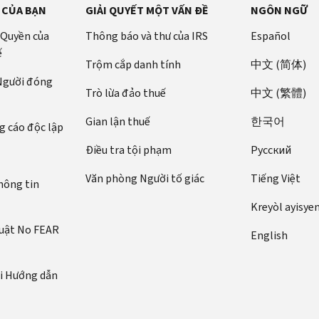
 CỦA BẠN
GIẢI QUYẾT MỘT VẤN ĐỀ
NGÔN NGỮ
 Quyền của
Thông báo và thư của IRS
Español
ế
Trộm cắp danh tính
中文 (简体)
 Người đóng
Trò lừa đảo thuế
中文 (繁體)
Gian lận thuế
한국어
 cáo độc lập
Điều tra tội phạm
Pусский
Văn phòng Người tố giác
Tiếng Việt
hông tin
Kreyòl ayisye
luật No FEAR
English
ới Hướng dẫn