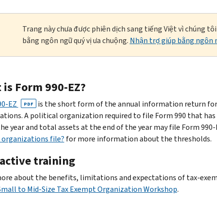
Trang này chưa được phiên dịch sang tiếng Việt vì chúng tô
bằng ngôn ngữ quý vị ưa chuộng.
Nhận trợ giúp bằng ngôn n
 is Form 990-EZ?
90-EZ
is the short form of the annual information return for
PDF
ations. A political organization required to file Form 990 that has
the year and total assets at the end of the year may file Form 990
organizations file?
for more information about the thresholds.
active training
ore about the benefits, limitations and expectations of tax-exem
Small to Mid-Size Tax Exempt Organization Workshop
.