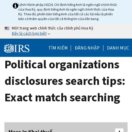
Skip
Lệnh Hành pháp 14224, Chỉ định tiếng Anh là ngôn ngữ chính thức
của Hoa Kỳ, quy định tiếng Anh là ngôn ngữ chính thức của Hoa
to
Kỳ. Theo đó, phiên bản tiếng Anh của tất cả các tài liệu là phiên
main
bản có thẩm quyền của tất cả thông tin của liên bang.
content
Một trang web chính thức của chính phủ Hoa Kỳ
Đây là cách bạn biết
TÌM KIẾM
ĐĂNG NHẬP
DANH MỤC
Political organizations
disclosures search tips:
Exact match searching