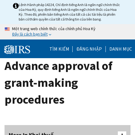
Skip
Lệnh Hành pháp 14224, Chỉ định tiếng Anh là ngôn ngữ chính thức
của Hoa Kỳ, quy định tiếng Anh là ngôn ngữ chính thức của Hoa
to
Kỳ. Theo đó, phiên bản tiếng Anh của tất cả các tài liệu là phiên
main
bản có thẩm quyền của tất cả thông tin của liên bang.
content
Một trang web chính thức của chính phủ Hoa Kỳ
Đây là cách bạn biết
TÌM KIẾM
ĐĂNG NHẬP
DANH MỤC
Advance approval of
grant-making
procedures