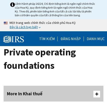
Skip
Lệnh Hành pháp 14224, Chỉ định tiếng Anh là ngôn ngữ chính thức
của Hoa Kỳ, quy định tiếng Anh là ngôn ngữ chính thức của Hoa
to
Kỳ. Theo đó, phiên bản tiếng Anh của tất cả các tài liệu là phiên
main
bản có thẩm quyền của tất cả thông tin của liên bang.
content
Một trang web chính thức của chính phủ Hoa Kỳ
Đây là cách bạn biết
TÌM KIẾM
ĐĂNG NHẬP
DANH MỤC
Private operating
foundations
More In Khai thuế