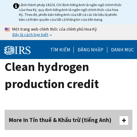
Skip
Lệnh Hành pháp 14224, Chỉ định tiếng Anh là ngôn ngữ chính thức
của Hoa Kỳ, quy định tiếng Anh là ngôn ngữ chính thức của Hoa
to
Kỳ. Theo đó, phiên bản tiếng Anh của tất cả các tài liệu là phiên
main
bản có thẩm quyền của tất cả thông tin của liên bang.
content
Một trang web chính thức của chính phủ Hoa Kỳ
Đây là cách bạn biết
TÌM KIẾM
ĐĂNG NHẬP
DANH MỤC
Clean hydrogen
production credit
More In Tín thuế & Khấu trừ (tiếng Anh)