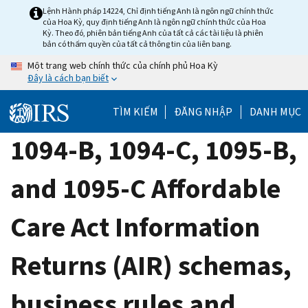
Skip
Lệnh Hành pháp 14224, Chỉ định tiếng Anh là ngôn ngữ chính thức
của Hoa Kỳ, quy định tiếng Anh là ngôn ngữ chính thức của Hoa
to
Kỳ. Theo đó, phiên bản tiếng Anh của tất cả các tài liệu là phiên
main
bản có thẩm quyền của tất cả thông tin của liên bang.
content
Một trang web chính thức của chính phủ Hoa Kỳ
Đây là cách bạn biết
TÌM KIẾM
ĐĂNG NHẬP
DANH MỤC
1094-B, 1094-C, 1095-B,
and 1095-C Affordable
Care Act Information
Returns (AIR) schemas,
business rules and