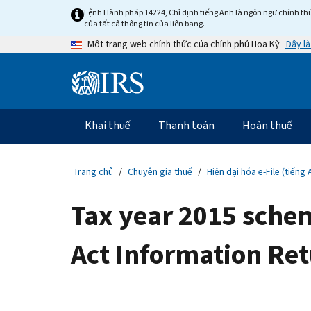
Skip
Lệnh Hành pháp 14224, Chỉ định tiếng Anh là ngôn ngữ chính thứ
to
của tất cả thông tin của liên bang.
main
Đây là
Một trang web chính thức của chính phủ Hoa Kỳ
content
Information
Menu
Khai thuế
Thanh toán
Hoàn thuế
Điều
hướng
chính
Trang chủ
Chuyên gia thuế
Hiện đại hóa e-File (tiếng 
Tax year 2015 schem
Act Information Ret