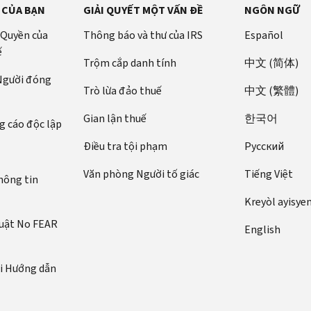
 CỦA BẠN
GIẢI QUYẾT MỘT VẤN ĐỀ
NGÔN NGỮ
 Quyền của
Thông báo và thư của IRS
Español
ế
Trộm cắp danh tính
中文 (简体)
 Người đóng
Trò lừa đảo thuế
中文 (繁體)
Gian lận thuế
한국어
 cáo độc lập
Điều tra tội phạm
Pусский
Văn phòng Người tố giác
Tiếng Việt
hông tin
Kreyòl ayisye
luật No FEAR
English
ới Hướng dẫn