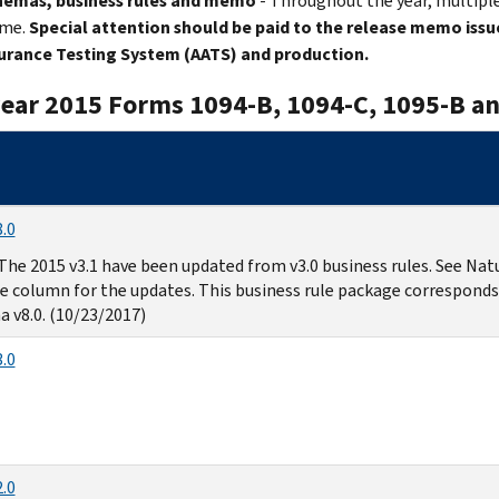
hemas, business rules and memo
- Throughout the year, multiple
ime.
Special attention should be paid to the release memo issu
urance Testing System (AATS) and production.
year 2015 Forms 1094-B, 1094-C, 1095-B a
.0
The 2015 v3.1 have been updated from v3.0 business rules. See Nat
 column for the updates. This business rule package corresponds
 v8.0. (10/23/2017)
.0
.0