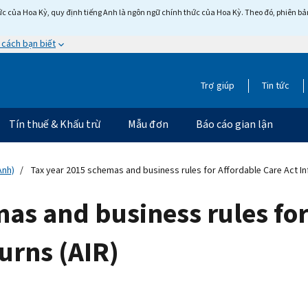
c của Hoa Kỳ, quy định tiếng Anh là ngôn ngữ chính thức của Hoa Kỳ. Theo đó, phiên bản 
 cách bạn biết
Trợ giúp
Tin tức
Tín thuế & Khấu trừ
Mẫu đơn
Báo cáo gian lận
Anh)
Tax year 2015 schemas and business rules for Affordable Care Act In
as and business rules for
urns (AIR)