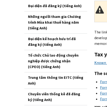
Đại diện đã đăng ký (tiếng Anh)
Những người tham gia Chương
trình Mùa khai thuế hàng năm
(tiếng Anh)
The lin
develop
Đại diện kế hoạch hưu trí đã
memoran
đăng ký (tiếng Anh)
Tax 
Tổ chức Chủ lao động chuyên
nghiệp được chứng nhận
Known i
(CPEO) (tiếng Anh)
The s
Trung tâm thông tin EITC (tiếng
For
Anh)
For
For
Chuyên viên thống kê đã đăng
For
ký (tiếng Anh)