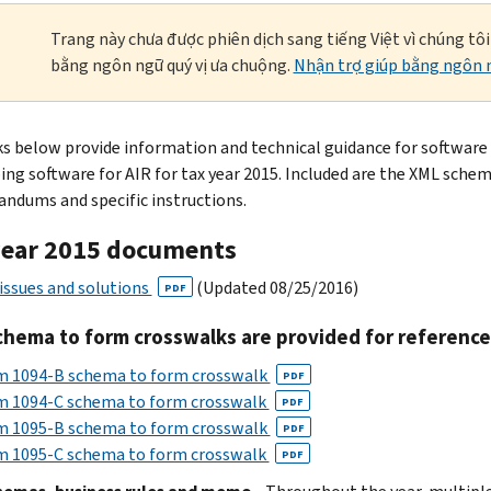
Trang này chưa được phiên dịch sang tiếng Việt vì chúng tô
bằng ngôn ngữ quý vị ưa chuộng.
Nhận trợ giúp bằng ngôn n
ks below provide information and technical guidance for software
ing software for AIR for tax year 2015. Included are the XML schema
dums and specific instructions.
year 2015 documents
ssues and solutions
(Updated 08/25/2016)
PDF
chema to form crosswalks are provided for reference
m 1094-B schema to form crosswalk
PDF
m 1094-C schema to form crosswalk
PDF
m 1095-B schema to form crosswalk
PDF
m 1095-C schema to form crosswalk
PDF