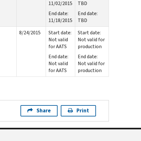
11/02/2015
TBD
End date:
End date:
11/18/2015
TBD
8/24/2015
Start date:
Start date:
Not valid
Not valid for
for AATS
production
End date:
End date:
Not valid
Not valid for
for AATS
production
Share
Print