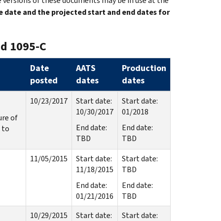
 versions of these documents may be in use at the
e date and the projected start and end dates for
nd 1095-C
Date
AATS
Production
posted
dates
dates
10/23/2017
Start date:
Start date:
10/30/2017
01/2018
ure of
End date:
End date:
 to
TBD
TBD
11/05/2015
Start date:
Start date:
11/18/2015
TBD
End date:
End date:
01/21/2016
TBD
10/29/2015
Start date:
Start date: