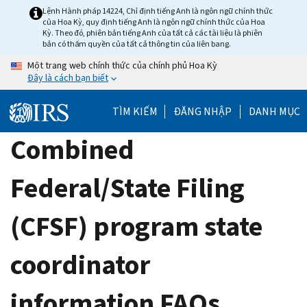
Skip
Lệnh Hành pháp 14224, Chỉ định tiếng Anh là ngôn ngữ chính thức
của Hoa Kỳ, quy định tiếng Anh là ngôn ngữ chính thức của Hoa
to
Kỳ. Theo đó, phiên bản tiếng Anh của tất cả các tài liệu là phiên
main
bản có thẩm quyền của tất cả thông tin của liên bang.
content
Một trang web chính thức của chính phủ Hoa Kỳ
Đây là cách bạn biết
TÌM KIẾM
ĐĂNG NHẬP
DANH MỤC
Combined
Federal/State Filing
(CFSF) program state
coordinator
information FAQs