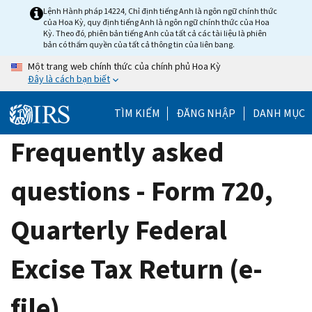
Skip
Lệnh Hành pháp 14224, Chỉ định tiếng Anh là ngôn ngữ chính thức
của Hoa Kỳ, quy định tiếng Anh là ngôn ngữ chính thức của Hoa
to
Kỳ. Theo đó, phiên bản tiếng Anh của tất cả các tài liệu là phiên
main
bản có thẩm quyền của tất cả thông tin của liên bang.
content
Một trang web chính thức của chính phủ Hoa Kỳ
Đây là cách bạn biết
TÌM KIẾM
ĐĂNG NHẬP
DANH MỤC
Frequently asked
questions - Form 720,
Quarterly Federal
Excise Tax Return (e-
file)