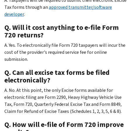
A. Taxpayers will be required to submit their electronic Excise
Tax forms through an
approved transmitter/software
developer
.
Q. Will it cost anything to e-file Form
720 returns?
A. Yes. To electronically file Form 720 taxpayers will incur the
cost of the provider's required service fee for online
submission.
Q. Can all excise tax forms be filed
electronically?
A. No. At this point, the only Excise forms available for
electronic filing are Form 2290, Heavy Highway Vehicle Use
Tax, Form 720, Quarterly Federal Excise Tax and Form 8849,
Claim for Refund of Excise Taxes (Schedules 1, 2, 3, 5, 6 & 8).
Q. How will e-file of Form 720 improve