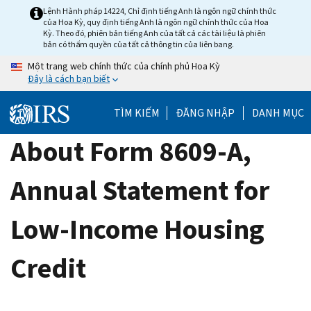
Skip
Lệnh Hành pháp 14224, Chỉ định tiếng Anh là ngôn ngữ chính thức
của Hoa Kỳ, quy định tiếng Anh là ngôn ngữ chính thức của Hoa
to
Kỳ. Theo đó, phiên bản tiếng Anh của tất cả các tài liệu là phiên
main
bản có thẩm quyền của tất cả thông tin của liên bang.
content
Một trang web chính thức của chính phủ Hoa Kỳ
Đây là cách bạn biết
TÌM KIẾM
ĐĂNG NHẬP
DANH MỤC
About Form 8609-A,
Annual Statement for
Low-Income Housing
Credit