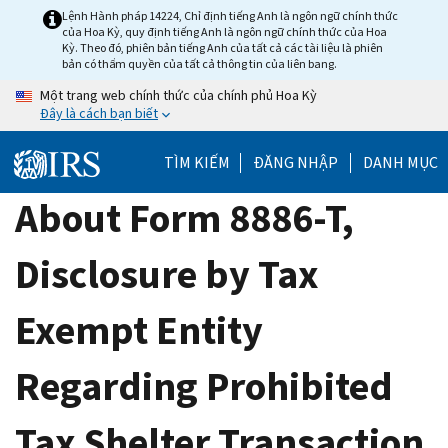
Skip
Lệnh Hành pháp 14224, Chỉ định tiếng Anh là ngôn ngữ chính thức
của Hoa Kỳ, quy định tiếng Anh là ngôn ngữ chính thức của Hoa
to
Kỳ. Theo đó, phiên bản tiếng Anh của tất cả các tài liệu là phiên
main
bản có thẩm quyền của tất cả thông tin của liên bang.
content
Một trang web chính thức của chính phủ Hoa Kỳ
Đây là cách bạn biết
TÌM KIẾM
ĐĂNG NHẬP
DANH MỤC
About Form 8886-T,
Disclosure by Tax
Exempt Entity
Regarding Prohibited
Tax Shelter Transaction