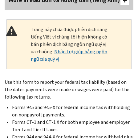
More In Mẫu đơn và Hướng dẫn (tiếng Anh)
Trang này chưa được phiên dịch sang
tiếng Việt vì chúng tôi hiện không có
bản phiên dịch bằng ngôn ngữ quý vị
ưa chuộng.
Nhận trợ giúp bằng ngôn
ngữ của quý vị
Use this form to report your federal tax liability (based on
the dates payments were made or wages were paid) for the
following tax returns.
Forms 945 and 945-X for federal income tax withholding
on nonpayroll payments.
Forms CT-1 and CT-1 X for both employee and employer
Tier I and Tier II taxes.
Forms 944 and 944-X for federal income tax withheld plus