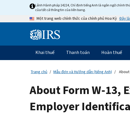
Skip
Lệnh Hành pháp 14224, Chỉ định tiếng Anh là ngôn ngữ chính thứ
to
của tất cả thông tin của liên bang.
main
Đây là
Một trang web chính thức của chính phủ Hoa Kỳ
content
Information
Menu
Khai thuế
Thanh toán
Hoàn thuế
Điều
hướng
chính
Trang chủ
Mẫu đơn và Hướng dẫn (tiếng Anh)
About 
About Form W-13, E
Employer Identifica