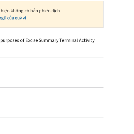
i hiện không có bản phiên dịch
gữ của quý vị
r purposes of Excise Summary Terminal Activity