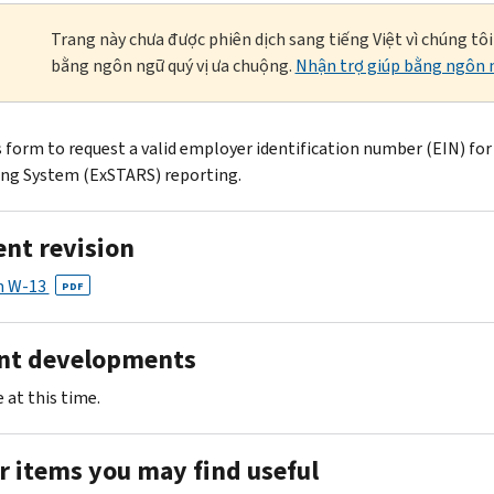
Trang này chưa được phiên dịch sang tiếng Việt vì chúng tô
bằng ngôn ngữ quý vị ưa chuộng.
Nhận trợ giúp bằng ngôn n
is form to request a valid employer identification number (EIN) fo
ng System (ExSTARS) reporting.
ent revision
m W-13
PDF
nt developments
 at this time.
r items you may find useful