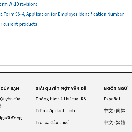
Form W-13 revisions
t Form SS-4, Application for Employer Identification Number
r current products
 CỦA BẠN
GIẢI QUYẾT MỘT VẤN ĐỀ
NGÔN NGỮ
 Quyền của
Thông báo và thư của IRS
Español
ế
Trộm cắp danh tính
中文 (简体)
 Người đóng
Trò lừa đảo thuế
中文 (繁體)