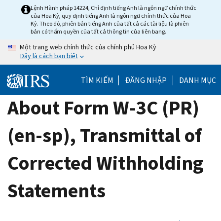
Skip
Lệnh Hành pháp 14224, Chỉ định tiếng Anh là ngôn ngữ chính thức
của Hoa Kỳ, quy định tiếng Anh là ngôn ngữ chính thức của Hoa
to
Kỳ. Theo đó, phiên bản tiếng Anh của tất cả các tài liệu là phiên
main
bản có thẩm quyền của tất cả thông tin của liên bang.
content
Một trang web chính thức của chính phủ Hoa Kỳ
Đây là cách bạn biết
TÌM KIẾM
ĐĂNG NHẬP
DANH MỤC
About Form W-3C (PR)
(en-sp), Transmittal of
Corrected Withholding
Statements