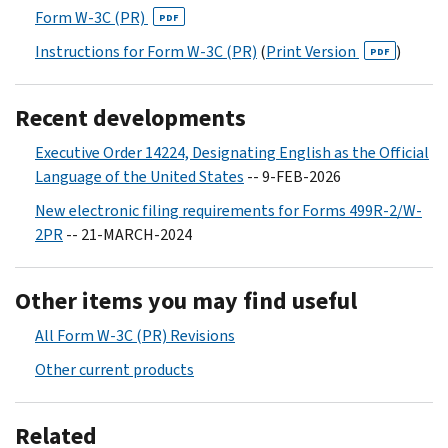
Form W-3C (PR)
PDF
Instructions for Form W-3C (PR)
(
Print Version
)
PDF
Recent developments
Executive Order 14224, Designating English as the Official
Language of the United States
-- 9-FEB-2026
New electronic filing requirements for Forms 499R-2/W-
2PR
-- 21-MARCH-2024
Other items you may find useful
All Form W-3C (PR) Revisions
Other current products
Related