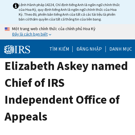
Skip
Lệnh Hành pháp 14224, Chỉ định tiếng Anh là ngôn ngữ chính thức
của Hoa Kỳ, quy định tiếng Anh là ngôn ngữ chính thức của Hoa
to
Kỳ. Theo đó, phiên bản tiếng Anh của tất cả các tài liệu là phiên
main
bản có thẩm quyền của tất cả thông tin của liên bang.
content
Một trang web chính thức của chính phủ Hoa Kỳ
Đây là cách bạn biết
TÌM KIẾM
ĐĂNG NHẬP
DANH MỤC
Elizabeth Askey named
Chief of IRS
Independent Office of
Appeals