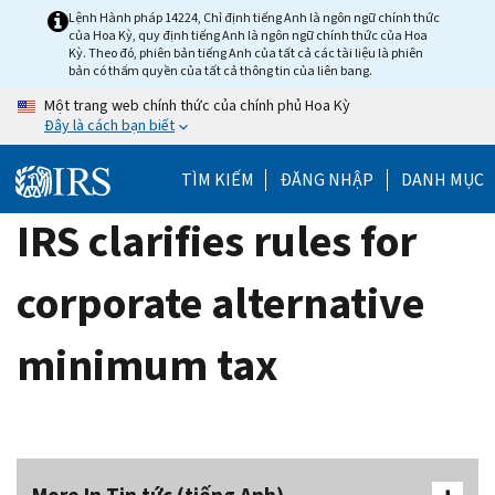
Skip
Lệnh Hành pháp 14224, Chỉ định tiếng Anh là ngôn ngữ chính thức
của Hoa Kỳ, quy định tiếng Anh là ngôn ngữ chính thức của Hoa
to
Kỳ. Theo đó, phiên bản tiếng Anh của tất cả các tài liệu là phiên
main
bản có thẩm quyền của tất cả thông tin của liên bang.
content
Một trang web chính thức của chính phủ Hoa Kỳ
Đây là cách bạn biết
TÌM KIẾM
ĐĂNG NHẬP
DANH MỤC
IRS clarifies rules for
corporate alternative
minimum tax