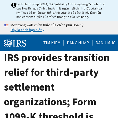
Skip
Lệnh Hành pháp 14224, Chỉ định tiếng Anh là ngôn ngữ chính thức
của Hoa Kỳ, quy định tiếng Anh là ngôn ngữ chính thức của Hoa
to
Kỳ. Theo đó, phiên bản tiếng Anh của tất cả các tài liệu là phiên
main
bản có thẩm quyền của tất cả thông tin của liên bang.
content
Một trang web chính thức của chính phủ Hoa Kỳ
Đây là cách bạn biết
TÌM KIẾM
ĐĂNG NHẬP
DANH MỤC
IRS provides transition
relief for third-party
settlement
organizations; Form
1099-K threshold is