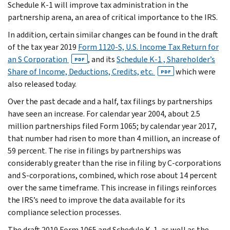
Schedule K-1 will improve tax administration in the
partnership arena, an area of critical importance to the IRS.
In addition, certain similar changes can be found in the draft
of the tax year 2019
Form 1120-S, U.S. Income Tax Return for
an S Corporation
, and its
Schedule K-1 , Shareholder’s
PDF
Share of Income, Deductions, Credits, etc.
which were
PDF
also released today.
Over the past decade and a half, tax filings by partnerships
have seen an increase. For calendar year 2004, about 2.5
million partnerships filed Form 1065; by calendar year 2017,
that number had risen to more than 4 million, an increase of
59 percent. The rise in filings by partnerships was
considerably greater than the rise in filing by C-corporations
and S-corporations, combined, which rose about 14 percent
over the same timeframe. This increase in filings reinforces
the IRS’s need to improve the data available for its
compliance selection processes.
The draft 2019 Form 1065 and Schedule K-1, as well as the