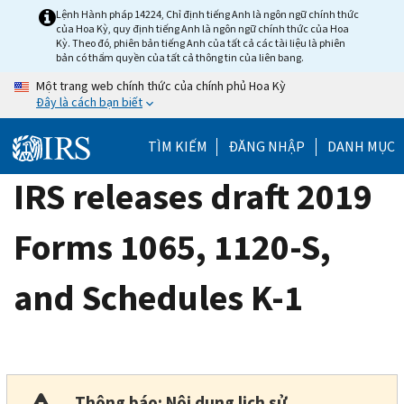
Skip
Lệnh Hành pháp 14224, Chỉ định tiếng Anh là ngôn ngữ chính thức
của Hoa Kỳ, quy định tiếng Anh là ngôn ngữ chính thức của Hoa
to
Kỳ. Theo đó, phiên bản tiếng Anh của tất cả các tài liệu là phiên
main
bản có thẩm quyền của tất cả thông tin của liên bang.
content
Một trang web chính thức của chính phủ Hoa Kỳ
Đây là cách bạn biết
TÌM KIẾM
ĐĂNG NHẬP
DANH MỤC
IRS releases draft 2019
Forms 1065, 1120-S,
and Schedules K-1
Thông báo: Nội dung lịch sử