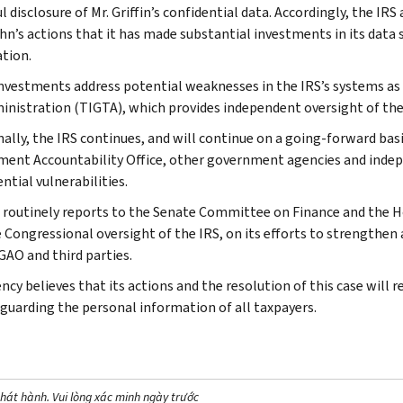
 disclosure of Mr. Griffin’s confidential data. Accordingly, the IRS 
ohn’s actions that it has made substantial investments in its data 
tion.
nvestments address potential weaknesses in the IRS’s systems as i
inistration (TIGTA), which provides independent oversight of the
nally, the IRS continues, and will continue on a going-forward basi
ent Accountability Office, other government agencies and indepe
ntial vulnerabilities.
 routinely reports to the Senate Committee on Finance and the
 Congressional oversight of the IRS, on its efforts to strengthen a
GAO and third parties.
ncy believes that its actions and the resolution of this case will 
eguarding the personal information of all taxpayers.
hát hành. Vui lòng xác minh ngày trước