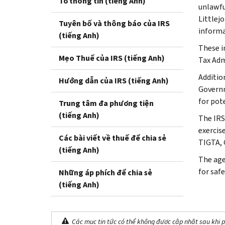
Tờ thông tin (tiếng Anh)
unlawful
Littlej
Tuyên bố và thông báo của IRS
informa
(tiếng Anh)
These i
Mẹo Thuế của IRS (tiếng Anh)
Tax Adm
Additio
Hướng dẫn của IRS (tiếng Anh)
Governm
for pote
Trung tâm đa phương tiện
(tiếng Anh)
The IRS
exercise
Các bài viết về thuế để chia sẻ
TIGTA, 
(tiếng Anh)
The age
for saf
Những áp phích để chia sẻ
(tiếng Anh)
Các mục tin tức có thể không được cập nhật sau khi p