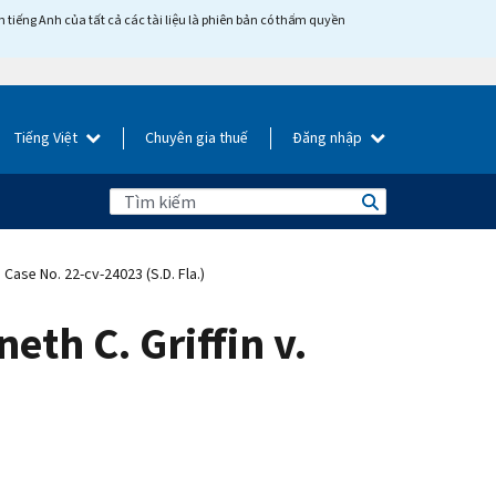
tiếng Anh của tất cả các tài liệu là phiên bản có thẩm quyền
Tiếng Việt
Chuyên gia thuế
Đăng nhập
 Case No. 22-cv-24023 (S.D. Fla.)
eth C. Griffin v.