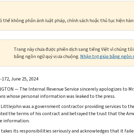
à có thể không phản ánh luật pháp, chính sách hoặc thủ tục hiện hàn
Trang này chưa được phiên dịch sang tiếng Việt vì chúng tô
bằng ngôn ngữ quý vị ưa chuộng.
Nhận trợ giúp bằng ngôn n
-172, June 25, 2024
TON — The Internal Revenue Service sincerely apologizes to Mr. 
ns whose personal information was leaked to the press.
 Littlejohn was a government contractor providing services to the 
ated the terms of his contract and betrayed the trust that the Ame
ve information.
 takes its responsibilities seriously and acknowledges that it fail