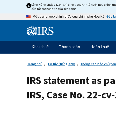
Skip
Lệnh Hành pháp 14224, Chỉ định tiếng Anh là ngôn ngữ chính thứ
to
của tất cả thông tin của liên bang.
main
Đây là
Một trang web chính thức của chính phủ Hoa Kỳ
content
Information
Menu
Khai thuế
Thanh toán
Hoàn thuế
Điều
hướng
chính
Trang chủ
Tin tức (tiếng Anh)
Thông cáo báo chí (tiế
IRS statement as par
IRS, Case No. 22-cv-