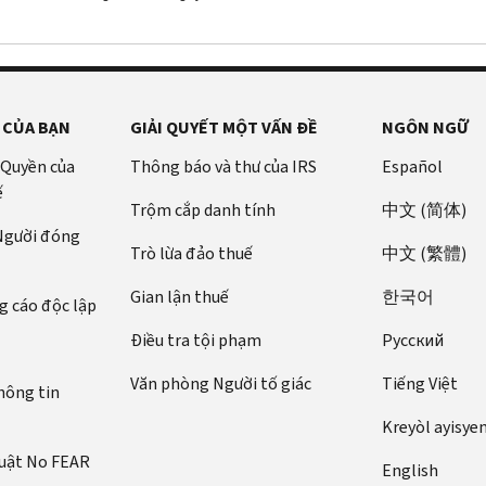
 CỦA BẠN
GIẢI QUYẾT MỘT VẤN ĐỀ
NGÔN NGỮ
 Quyền của
Thông báo và thư của IRS
Español
ế
Trộm cắp danh tính
中文 (简体)
 Người đóng
Trò lừa đảo thuế
中文 (繁體)
Gian lận thuế
한국어
 cáo độc lập
Điều tra tội phạm
Pусский
Văn phòng Người tố giác
Tiếng Việt
hông tin
Kreyòl ayisye
luật No FEAR
English