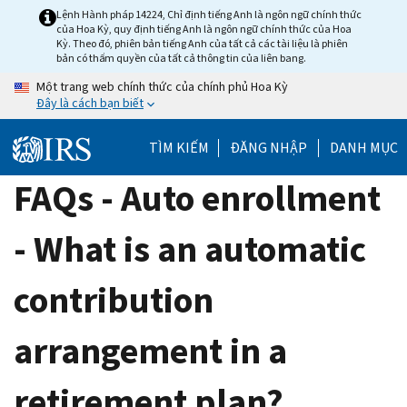
Skip
Lệnh Hành pháp 14224, Chỉ định tiếng Anh là ngôn ngữ chính thức
của Hoa Kỳ, quy định tiếng Anh là ngôn ngữ chính thức của Hoa
to
Kỳ. Theo đó, phiên bản tiếng Anh của tất cả các tài liệu là phiên
main
bản có thẩm quyền của tất cả thông tin của liên bang.
content
Một trang web chính thức của chính phủ Hoa Kỳ
Đây là cách bạn biết
TÌM KIẾM
ĐĂNG NHẬP
DANH MỤC
FAQs - Auto enrollment
- What is an automatic
contribution
arrangement in a
retirement plan?