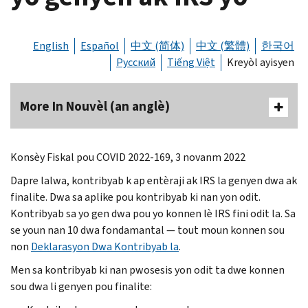
English
Español
中文 (简体)
中文 (繁體)
한국어
Русский
Tiếng Việt
Kreyòl ayisyen
More In Nouvèl (an anglè)
Konsèy Fiskal pou COVID 2022-169, 3 novanm 2022
Dapre lalwa, kontribyab k ap entèraji ak IRS la genyen dwa ak
finalite. Dwa sa aplike pou kontribyab ki nan yon odit.
Kontribyab sa yo gen dwa pou yo konnen lè IRS fini odit la. Sa
se youn nan 10 dwa fondamantal — tout moun konnen sou
non
Deklarasyon Dwa Kontribyab la
.
Men sa kontribyab ki nan pwosesis yon odit ta dwe konnen
sou dwa li genyen pou finalite: