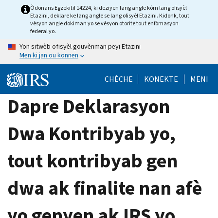
Skip
Òdonans Egzekitif 14224, ki deziyen lang angle kòm lang ofisyèl
Etazini, deklare ke lang angle se lang ofisyèl Etazini. Kidonk, tout
to
vèsyon angle dokiman yo se vèsyon otorite tout enfòmasyon
main
federal yo.
content
Yon sitwèb ofisyèl gouvènman peyi Etazini
Men ki jan ou konnen
CHÈCHE
KONEKTE
MENI
Dapre Deklarasyon
Dwa Kontribyab yo,
tout kontribyab gen
dwa ak finalite nan afè
yo genyen ak IRS yo