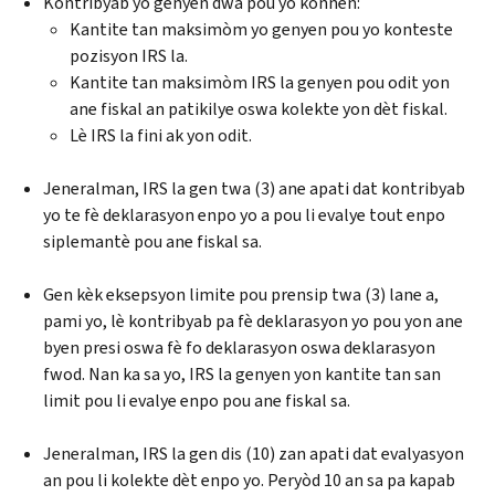
Kontribyab yo genyen dwa pou yo konnen:
Kantite tan maksimòm yo genyen pou yo konteste
pozisyon IRS la.
Kantite tan maksimòm IRS la genyen pou odit yon
ane fiskal an patikilye oswa kolekte yon dèt fiskal.
Lè IRS la fini ak yon odit.
Jeneralman, IRS la gen twa (3) ane apati dat kontribyab
yo te fè deklarasyon enpo yo a pou li evalye tout enpo
siplemantè pou ane fiskal sa.
Gen kèk eksepsyon limite pou prensip twa (3) lane a,
pami yo, lè kontribyab pa fè deklarasyon yo pou yon ane
byen presi oswa fè fo deklarasyon oswa deklarasyon
fwod. Nan ka sa yo, IRS la genyen yon kantite tan san
limit pou li evalye enpo pou ane fiskal sa.
Jeneralman, IRS la gen dis (10) zan apati dat evalyasyon
an pou li kolekte dèt enpo yo. Peryòd 10 an sa pa kapab