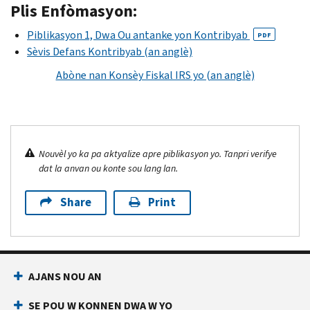
Plis Enfòmasyon:
Piblikasyon 1, Dwa Ou antanke yon Kontribyab
PDF
Sèvis Defans Kontribyab (an anglè)
Abòne nan Konsèy Fiskal IRS yo (an anglè)
Nouvèl yo ka pa aktyalize apre piblikasyon yo. Tanpri verifye
dat la anvan ou konte sou lang lan.
Share
Print
AJANS NOU AN
SE POU W KONNEN DWA W YO