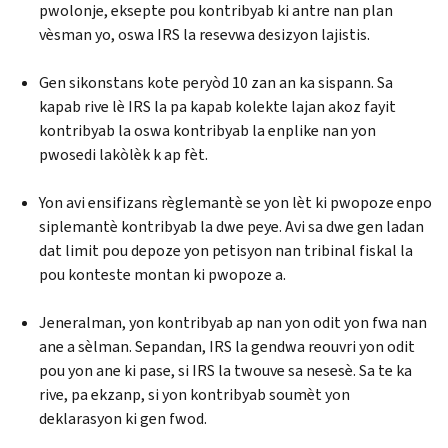
pwolonje, eksepte pou kontribyab ki antre nan plan
vèsman yo, oswa IRS la resevwa desizyon lajistis.
Gen sikonstans kote peryòd 10 zan an ka sispann. Sa
kapab rive lè IRS la pa kapab kolekte lajan akoz fayit
kontribyab la oswa kontribyab la enplike nan yon
pwosedi lakòlèk k ap fèt.
Yon avi ensifizans règlemantè se yon lèt ki pwopoze enpo
siplemantè kontribyab la dwe peye. Avi sa dwe gen ladan
dat limit pou depoze yon petisyon nan tribinal fiskal la
pou konteste montan ki pwopoze a.
Jeneralman, yon kontribyab ap nan yon odit yon fwa nan
ane a sèlman. Sepandan, IRS la gendwa reouvri yon odit
pou yon ane ki pase, si IRS la twouve sa nesesè. Sa te ka
rive, pa ekzanp, si yon kontribyab soumèt yon
deklarasyon ki gen fwod.