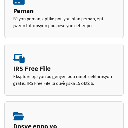
Peman
Fè yon peman, aplike pou yon plan peman, epi
jwenn lòt opsyon pou peye yon dèt enpo.
IRS Free File
Eksplore opsyon ou genyen pou ranpli deklarasyon
gratis. IRS Free File la ouvè jiska 15 oktòb.
Dosye enpo yo