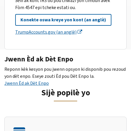
Sèvi ak kont IRS ou pou chwazi yon timoun avèk
Fòm 4547 epi tcheke estati ou.
Konekte oswa kreye yon kont (an anglè)
TrumpAccounts.gov (an anglè)
Jwenn Èd ak Dèt Enpo
Reponn kèk kesyon pou jwenn opsyon ki disponib pou rezoud
yon dèt enpo. Eseye zouti Èd pou Dèt Enpo la.
Jwenn Èd ak Dèt Enpo
Sijè popilè yo