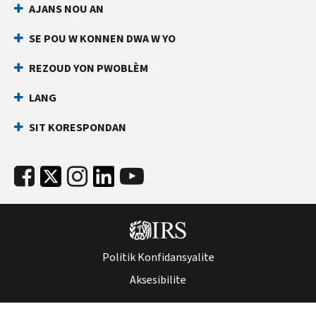
AJANS NOU AN
an
ki
dirèk
anpeche
SE POU W KONNEN DWA W YO
yon
Anvan
lòt
ou
REZOUD YON PWOBLÈM
rele
moun
LANG
ranpli
Kenbe
yon
enfòmasyon
SIT KORESPONDAN
deklarasyon
sa
enpo
yo
ak
pare:
nimewo
Nimewo
Sekirite
Sekirite
Sosyal
Sosyal
ou
(SSN)
(SSN)
Politik Konfidansyalite
oswa
oswa
nimewo
Aksesibilite
nimewo
idantifikasyon
idantifikasyon
kontribyab