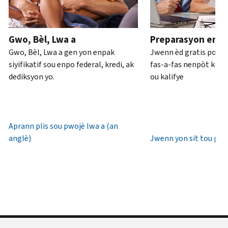
ou
pou
anglè)
.
an
rive
Konsènan
pèsòn
.
7è
Gwo, Bèl, Lwa a
Preparasyon enpo
transkripsyon
diswa
Rekipere
Gwo, Bèl, Lwa a gen yon enpak
Jwenn èd gratis pou 
yo
lè
oswa bay
siyifikatif sou enpo federal, kredi, ak
fas-a-fas nenpòt kote 
lokal.
yon
dediksyon yo.
ou kalifye
nouvo
Etazini:
IP
800-
PIN
829-
1040
Aprann plis sou pwojè lwa a (an
Yon
TTY/TDD:
anglè)
Jwenn yon sit tou pre
IP
800-
PIN
829-
se
4059
yon
Entènasyonal:
nimewo
Rele
sis
oswa
(6)
chat
chif