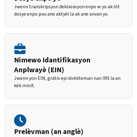
Jwenn transkripsyon deklarasyon enpo w yo ak lòt
dosye enpo pou ane aktyèl la ak ane anvan yo.
Nimewo Idantifikasyon
Anplwayè (EIN)
Jwenn yon EIN, gratis epi dirèkteman nan IRS la an
kèk minit.
Prelèvman (an anglè)