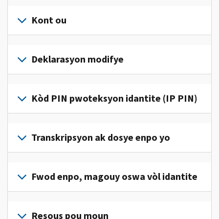
Kont ou
Konekte
oswa
Deklarasyon modifye
kreye
yon
Ranpli
kont
yon
Kòd PIN pwoteksyon idantite (IP PIN)
(an
deklarasyon
anglè)
pou
modifye
pou
Pou
jwenn
korije
jwenn
Transkripsyon ak dosye enpo yo
aksè
yon
yon
ak
erè
kòd
jere
Pou
sou
IP
enfòmasyon
wè
Fwod enpo, magouy oswa vòl idantite
deklarasyon
PIN,
enpo
dosye
enpo
konekte oswa
pèsonèl
enpo
w
Rapòte nou
kreye
ou
w
la.
(an
Resous pou moun
yon