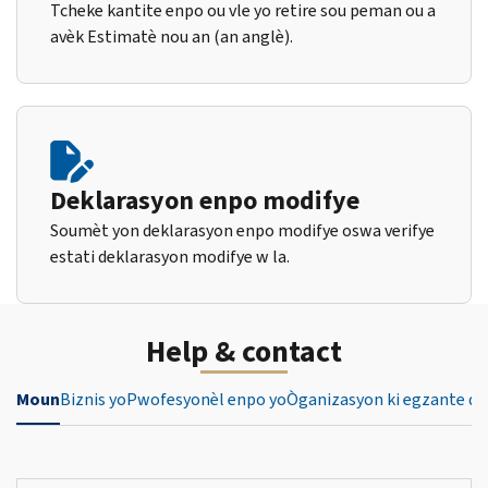
Tcheke kantite enpo ou vle yo retire sou peman ou a
avèk Estimatè nou an (an anglè).
Deklarasyon enpo modifye
Soumèt yon deklarasyon enpo modifye oswa verifye
estati deklarasyon modifye w la.
Help & contact
Moun
Biznis yo
Pwofesyonèl enpo yo
Òganizasyon ki egzante de