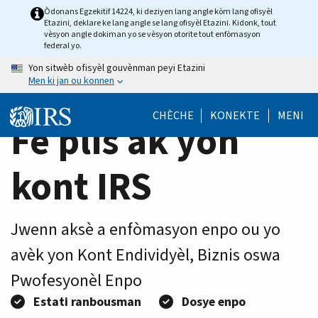
Home
Skip
Òdonans Egzekitif 14224, ki deziyen lang angle kòm lang ofisyèl
Etazini, deklare ke lang angle se lang ofisyèl Etazini. Kidonk, tout
to
Page
vèsyon angle dokiman yo se vèsyon otorite tout enfòmasyon
main
federal yo.
content
Yon sitwèb ofisyèl gouvènman peyi Etazini
Men ki jan ou konnen
CHÈCHE
KONEKTE
MENI
Fè plis ak yon
kont IRS
Jwenn aksè a enfòmasyon enpo ou yo
avèk yon Kont Endividyèl, Biznis oswa
Pwofesyonèl Enpo
Estati ranbousman
Dosye enpo