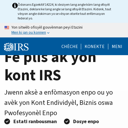
Home
Skip
Òdonans Egzekitif 14224, ki deziyen lang angle kòm lang ofisyèl
Etazini, deklare ke lang angle se lang ofisyèl Etazini. Kidonk, tout
to
Page
vèsyon angle dokiman yo se vèsyon otorite tout enfòmasyon
main
federal yo.
content
Yon sitwèb ofisyèl gouvènman peyi Etazini
Men ki jan ou konnen
CHÈCHE
KONEKTE
MENI
Fè plis ak yon
kont IRS
Jwenn aksè a enfòmasyon enpo ou yo
avèk yon Kont Endividyèl, Biznis oswa
Pwofesyonèl Enpo
Estati ranbousman
Dosye enpo