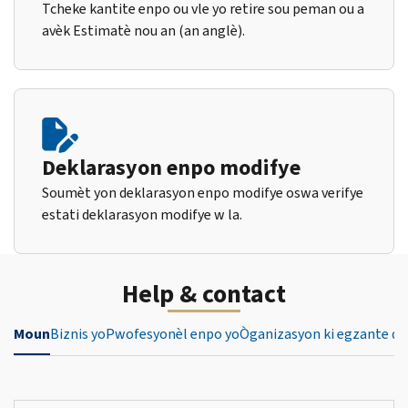
Tcheke kantite enpo ou vle yo retire sou peman ou a
avèk Estimatè nou an (an anglè).
Deklarasyon enpo modifye
Soumèt yon deklarasyon enpo modifye oswa verifye
estati deklarasyon modifye w la.
Help & contact
Moun
Biznis yo
Pwofesyonèl enpo yo
Òganizasyon ki egzante de