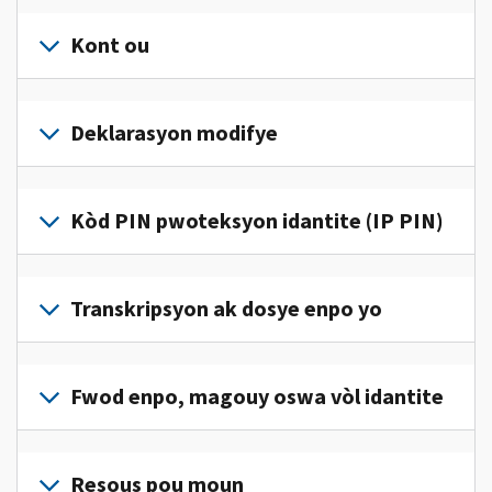
Kont ou
Konekte
oswa
Deklarasyon modifye
kreye
yon
Ranpli
kont
yon
Kòd PIN pwoteksyon idantite (IP PIN)
(an
deklarasyon
anglè)
pou
modifye
pou
Pou
jwenn
korije
jwenn
Transkripsyon ak dosye enpo yo
aksè
yon
yon
ak
erè
kòd
jere
Pou
sou
IP
enfòmasyon
wè
Fwod enpo, magouy oswa vòl idantite
deklarasyon
PIN,
enpo
dosye
enpo
konekte oswa
pèsonèl
enpo
w
Rapòte nou
kreye
ou
w
la.
(an
Resous pou moun
yon