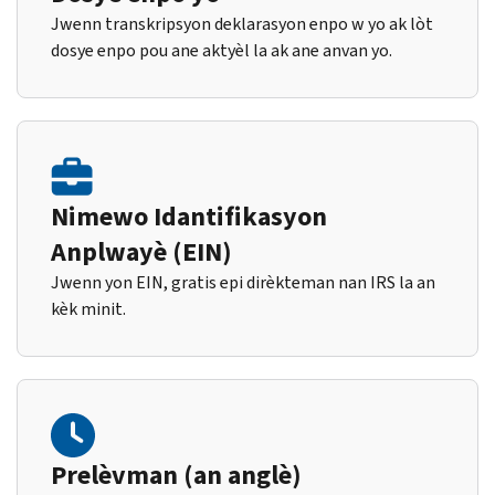
Jwenn transkripsyon deklarasyon enpo w yo ak lòt
dosye enpo pou ane aktyèl la ak ane anvan yo.
Nimewo Idantifikasyon
Anplwayè (EIN)
Jwenn yon EIN, gratis epi dirèkteman nan IRS la an
kèk minit.
Prelèvman (an anglè)