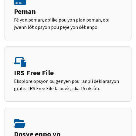
Peman
Fè yon peman, aplike pou yon plan peman, epi
jwenn lòt opsyon pou peye yon dèt enpo.
IRS Free File
Eksplore opsyon ou genyen pou ranpli deklarasyon
gratis. IRS Free File la ouvè jiska 15 oktòb.
Dosye enpo yo