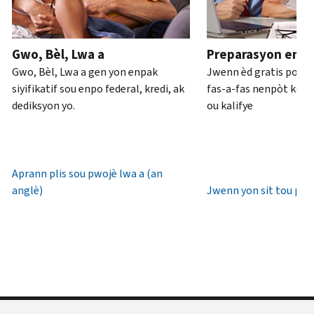
ou
pou
anglè)
.
an
rive
Konsènan
pèsòn
.
7è
Gwo, Bèl, Lwa a
Preparasyon enpo
transkripsyon
diswa
Rekipere
Gwo, Bèl, Lwa a gen yon enpak
Jwenn èd gratis pou 
yo
lè
oswa bay
siyifikatif sou enpo federal, kredi, ak
fas-a-fas nenpòt kote 
lokal.
yon
dediksyon yo.
ou kalifye
nouvo
Etazini:
IP
800-
PIN
829-
1040
Aprann plis sou pwojè lwa a (an
Yon
TTY/TDD:
anglè)
Jwenn yon sit tou pre
IP
800-
PIN
829-
se
4059
yon
Entènasyonal:
nimewo
Rele
sis
oswa
(6)
chat
chif