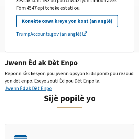
Sèvi ak kont IRS ou pou chwazi yon timoun avèk
Fòm 4547 epi tcheke estati ou.
Konekte oswa kreye yon kont (an anglè)
TrumpAccounts.gov (an anglè)
Jwenn Èd ak Dèt Enpo
Reponn kèk kesyon pou jwenn opsyon ki disponib pou rezoud
yon dèt enpo. Eseye zouti Èd pou Dèt Enpo la.
Jwenn Èd ak Dèt Enpo
Sijè popilè yo