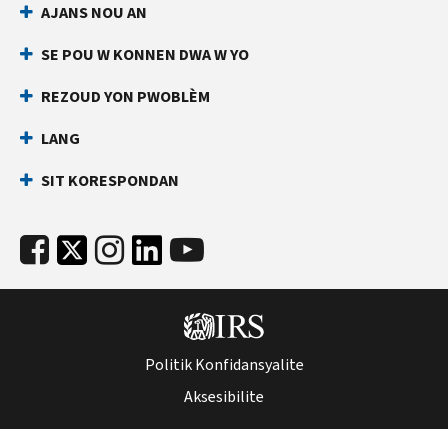
AJANS NOU AN
an
ki
dirèk
anpeche
SE POU W KONNEN DWA W YO
yon
Anvan
lòt
ou
REZOUD YON PWOBLÈM
rele
moun
LANG
ranpli
Kenbe
yon
enfòmasyon
SIT KORESPONDAN
deklarasyon
sa
enpo
yo
ak
pare:
nimewo
Nimewo
Sekirite
Sekirite
Sosyal
Sosyal
ou
(SSN)
(SSN)
Politik Konfidansyalite
oswa
oswa
nimewo
Aksesibilite
nimewo
idantifikasyon
idantifikasyon
kontribyab