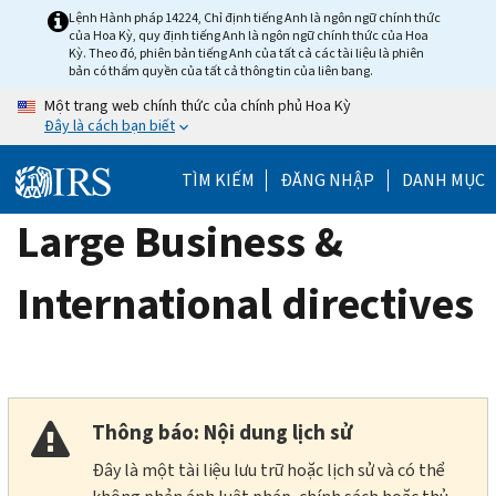
Skip
Lệnh Hành pháp 14224, Chỉ định tiếng Anh là ngôn ngữ chính thức
của Hoa Kỳ, quy định tiếng Anh là ngôn ngữ chính thức của Hoa
to
Kỳ. Theo đó, phiên bản tiếng Anh của tất cả các tài liệu là phiên
main
bản có thẩm quyền của tất cả thông tin của liên bang.
content
Một trang web chính thức của chính phủ Hoa Kỳ
Đây là cách bạn biết
TÌM KIẾM
ĐĂNG NHẬP
DANH MỤC
Large Business &
International directives
Thông báo: Nội dung lịch sử
Đây là một tài liệu lưu trữ hoặc lịch sử và có thể