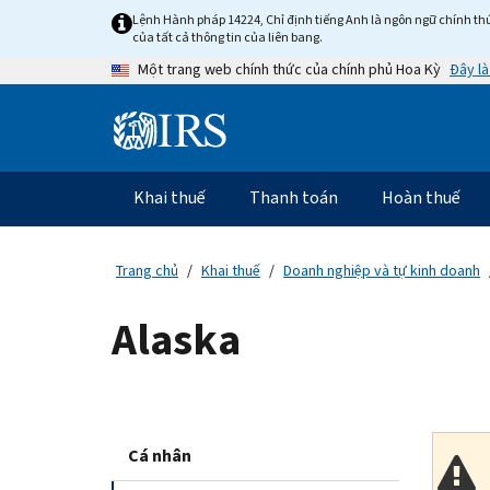
Skip
Lệnh Hành pháp 14224, Chỉ định tiếng Anh là ngôn ngữ chính thứ
to
của tất cả thông tin của liên bang.
main
Đây là
Một trang web chính thức của chính phủ Hoa Kỳ
content
Information
Menu
Khai thuế
Thanh toán
Hoàn thuế
Điều
hướng
chính
Trang chủ
Khai thuế
Doanh nghiệp và tự kinh doanh
Alaska
Cá nhân