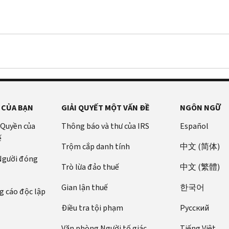
 CỦA BẠN
GIẢI QUYẾT MỘT VẤN ĐỀ
NGÔN NGỮ
 Quyền của
Thông báo và thư của IRS
Español
ế
Trộm cắp danh tính
中文 (简体)
 Người đóng
Trò lừa đảo thuế
中文 (繁體)
Gian lận thuế
한국어
 cáo độc lập
Điều tra tội phạm
Pусский
Văn phòng Người tố giác
Tiếng Việt