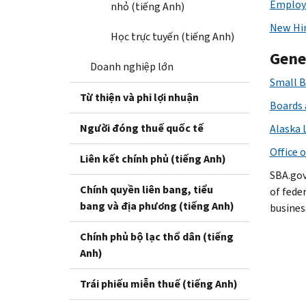
Employ
nhỏ (tiếng Anh)
New Hir
Học trực tuyến (tiếng Anh)
Gene
Doanh nghiệp lớn
Small B
Từ thiện và phi lợi nhuận
Boards
Người đóng thuế quốc tế
Alaska 
Office 
Liên kết chính phủ (tiếng Anh)
SBA.go
Chính quyền liên bang, tiểu
of feder
bang và địa phương (tiếng Anh)
busines
Chính phủ bộ lạc thổ dân (tiếng
Anh)
Trái phiếu miễn thuế (tiếng Anh)