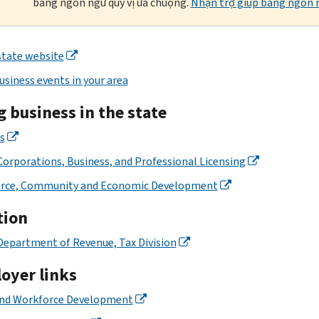
bằng ngôn ngữ quý vị ưa chuộng.
Nhận trợ giúp bằng ngôn n
state website
usiness events in your area
 business in the state
s
Corporations, Business, and Professional Licensing
ce, Community and Economic Development
tion
Department of Revenue, Tax Division
oyer links
and Workforce Development