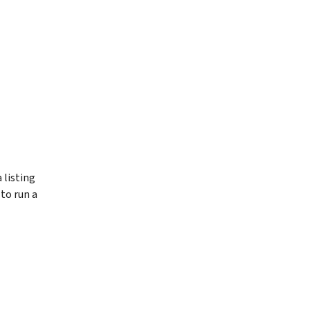
 listing
 to run a