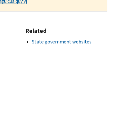
gữ của quý vị
Related
State government websites