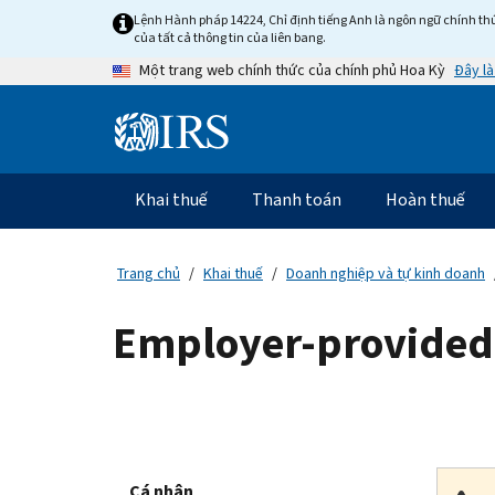
Skip
Lệnh Hành pháp 14224, Chỉ định tiếng Anh là ngôn ngữ chính thứ
to
của tất cả thông tin của liên bang.
main
Đây là
Một trang web chính thức của chính phủ Hoa Kỳ
content
Information
Menu
Khai thuế
Thanh toán
Hoàn thuế
Điều
hướng
chính
Trang chủ
Khai thuế
Doanh nghiệp và tự kinh doanh
Employer-provided c
Cá nhân