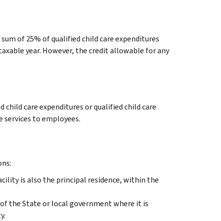
 sum of 25% of qualified child care expenditures
 taxable year. However, the credit allowable for any
d child care expenditures or qualified child care
re services to employees.
ons:
cility is also the principal residence, within the
of the State or local government where it is
y.