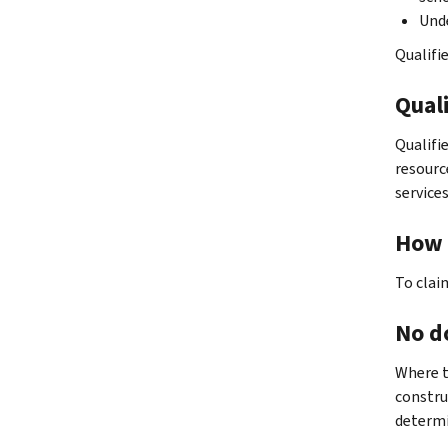
Unde
Qualifie
Quali
Qualifi
resource
service
How 
To clai
No d
Where t
construc
determi