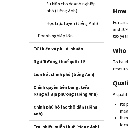
Sự kiện cho doanh nghiệp
How 
nhỏ (tiếng Anh)
For amo
Học trực tuyến (tiếng Anh)
and 10%
Doanh nghiệp lớn
tax yea
Từ thiện và phi lợi nhuận
Who i
Người đóng thuế quốc tế
To be el
resourc
Liên kết chính phủ (tiếng Anh)
Quali
Chính quyền liên bang, tiểu
bang và địa phương (tiếng Anh)
A qualif
Its 
Chính phủ bộ lạc thổ dân (tiếng
mea
Anh)
It m
loca
Trái phiếu miễn thuế (tiếng Anh)