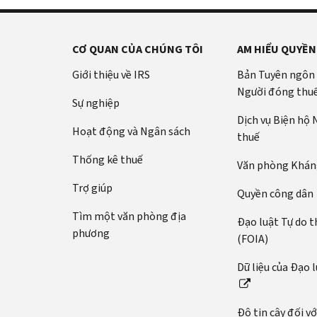
CƠ QUAN CỦA CHÚNG TÔI
AM HIỂU QUYỀN
Giới thiệu về IRS
Bản Tuyên ngôn
Người đóng thu
Sự nghiệp
Dịch vụ Biện hộ
Hoạt động và Ngân sách
thuế
Thống kê thuế
Văn phòng Kháng
Trợ giúp
Quyền công dân
Tìm một văn phòng địa
Đạo luật Tự do t
phương
(FOIA)
Dữ liệu của Đạo 
Độ tin cậy đối v