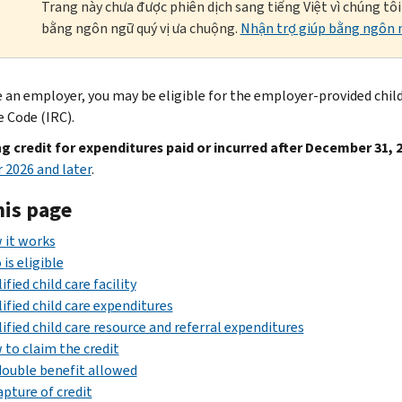
Trang này chưa được phiên dịch sang tiếng Việt vì chúng tô
bằng ngôn ngữ quý vị ưa chuộng.
Nhận trợ giúp bằng ngôn n
re an employer, you may be eligible for the employer-provided child
 Code (IRC).
g credit for expenditures paid or incurred after December 31, 
r 2026 and later
.
his page
 it works
is eligible
ified child care facility
ified child care expenditures
ified child care resource and referral expenditures
to claim the credit
ouble benefit allowed
pture of credit