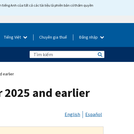
tiếng Anh của tất cả các tài liệu là phiên bản có thẩm quyền
Tiếng Việt
Chuyên gia thuế
Đăng nhập
 earlier
r 2025 and earlier
English
Español