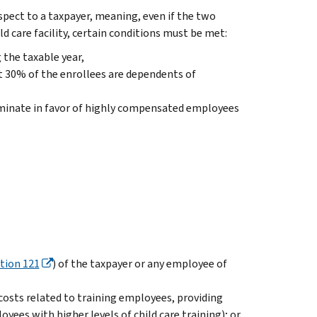
respect to a taxpayer, meaning, even if the two
ild care facility, certain conditions must be met:
 the taxable year,
east 30% of the enrollees are dependents of
scriminate in favor of highly compensated employees
tion 121
) of the taxpayer or any employee of
s costs related to training employees, providing
ees with higher levels of child care training); or