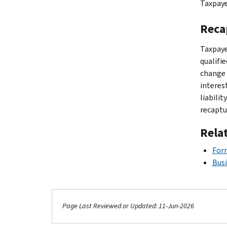
Taxpaye
Reca
Taxpayer
qualifie
change 
interest
liabilit
recaptu
Rela
Form
Busi
Page Last Reviewed or Updated: 11-Jun-2026