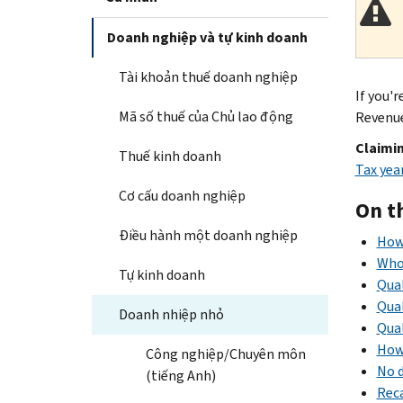
Doanh nghiệp và tự kinh doanh
Tài khoản thuế doanh nghiệp
If you'
Mã số thuế của Chủ lao động
Revenue
Claimin
Thuế kinh doanh
Tax yea
Cơ cấu doanh nghiệp
On t
Điều hành một doanh nghiệp
How
Who 
Tự kinh doanh
Qual
Qual
Doanh nhiệp nhỏ
Qual
How 
Công nghiệp/Chuyên môn
No d
(tiếng Anh)
Reca