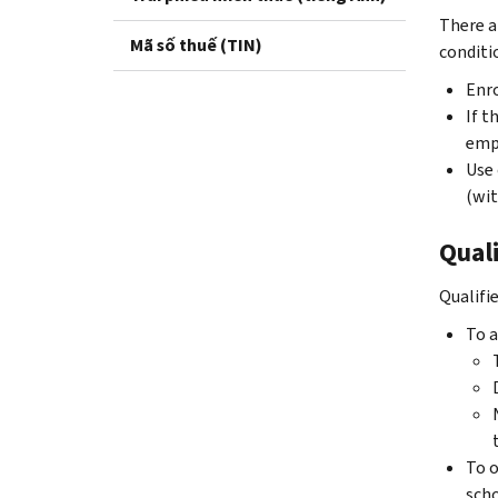
There ar
Mã số thuế (TIN)
conditio
Enro
If t
empl
Use 
(wi
Quali
Qualifi
To a
To o
scho