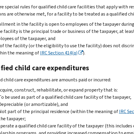
e special rules for qualified child care facilities that apply with 
ns are otherwise met, for a facility to be treated as a qualified ch
llment in the facility is open to employees of the taxpayer during
he facility is the principal trade or business of the taxpayer, at l
oyees of the taxpayer, and
of the facility (or the eligibility to use the facility) does not di
thin the meaning of
IRC Section 414(q)
).
fied child care expenditures
ed child care expenditures are amounts paid or incurred:
cquire, construct, rehabilitate, or expand property that is:
To be used as part of a qualified child care facility of the taxpayer,
Depreciable (or amortizable), and
Not part of the principal residence (within the meaning of
IRC Sec
the taxpayer;
perate a qualified child care facility of the taxpayer (this include
larship programs, and providing increased compensation to employ