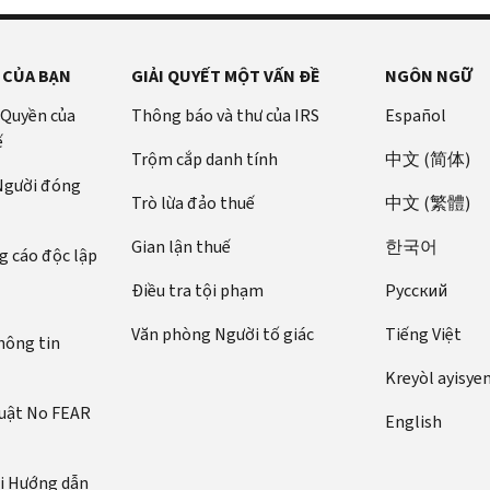
 CỦA BẠN
GIẢI QUYẾT MỘT VẤN ĐỀ
NGÔN NGỮ
 Quyền của
Thông báo và thư của IRS
Español
ế
Trộm cắp danh tính
中文 (简体)
 Người đóng
Trò lừa đảo thuế
中文 (繁體)
Gian lận thuế
한국어
 cáo độc lập
Điều tra tội phạm
Pусский
Văn phòng Người tố giác
Tiếng Việt
hông tin
Kreyòl ayisye
luật No FEAR
English
ới Hướng dẫn