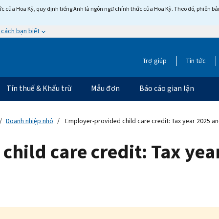
c của Hoa Kỳ, quy định tiếng Anh là ngôn ngữ chính thức của Hoa Kỳ. Theo đó, phiên bản 
 cách bạn biết
Trợ giúp
Tin tức
Tín thuế & Khấu trừ
Mẫu đơn
Báo cáo gian lận
Doanh nhiệp nhỏ
Employer-provided child care credit: Tax year 2025 and
hild care credit: Tax yea