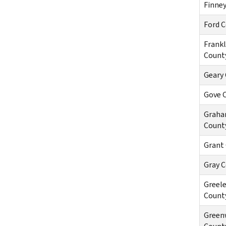
Finne
Ford 
Frankl
Count
Geary
Gove 
Grah
Count
Grant
Gray 
Greel
Count
Green