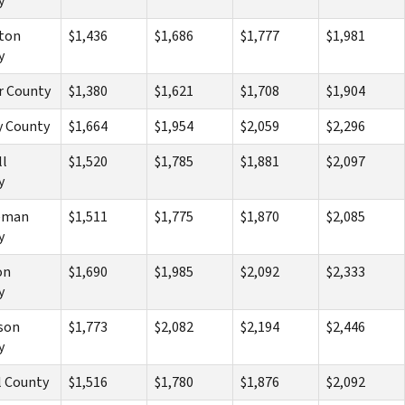
y
ton
$1,436
$1,686
$1,777
$1,981
y
r County
$1,380
$1,621
$1,708
$1,904
y County
$1,664
$1,954
$2,059
$2,296
ll
$1,520
$1,785
$1,881
$2,097
y
eman
$1,511
$1,775
$1,870
$2,085
y
on
$1,690
$1,985
$2,092
$2,333
y
son
$1,773
$2,082
$2,194
$2,446
y
l County
$1,516
$1,780
$1,876
$2,092