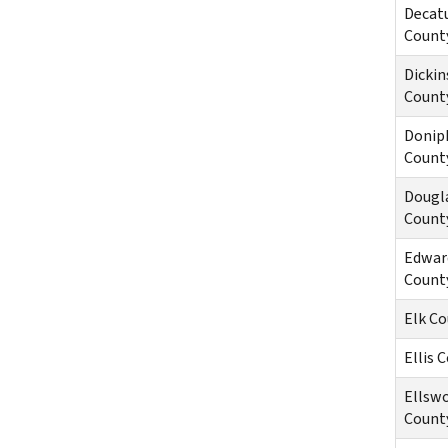
Decat
Count
Dicki
Count
Donip
Count
Dougl
Count
Edwar
Count
Elk Co
Ellis 
Ellsw
Count