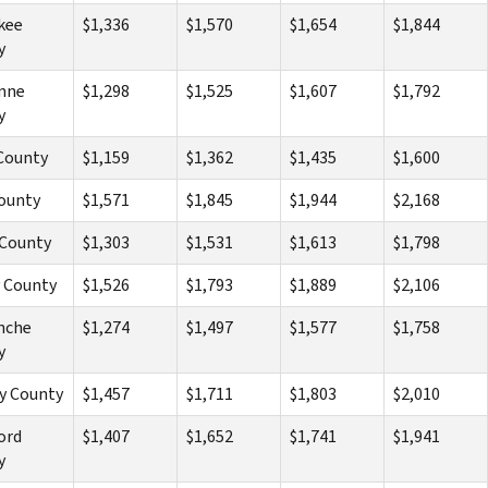
kee
$1,336
$1,570
$1,654
$1,844
y
nne
$1,298
$1,525
$1,607
$1,792
y
County
$1,159
$1,362
$1,435
$1,600
ounty
$1,571
$1,845
$1,944
$2,168
 County
$1,303
$1,531
$1,613
$1,798
 County
$1,526
$1,793
$1,889
$2,106
nche
$1,274
$1,497
$1,577
$1,758
y
y County
$1,457
$1,711
$1,803
$2,010
ord
$1,407
$1,652
$1,741
$1,941
y