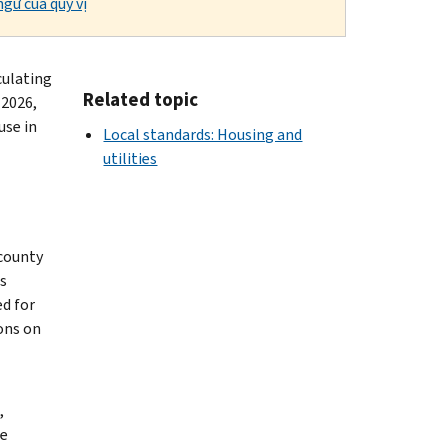
gữ của quý vị
culating
Related topic
 2026,
use in
Local standards: Housing and
utilities
 county
s
ed for
ons on
,
le