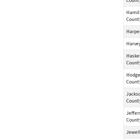
Count
Hamil
Count
Harpe
Harve
Haske
Count
Hodg
Count
Jacks
Count
Jeffer
Count
Jewel