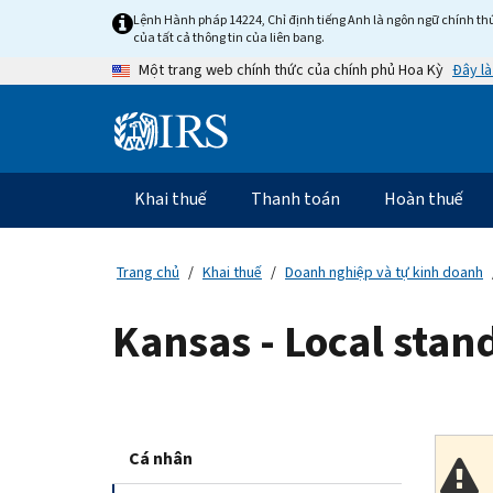
Skip
Lệnh Hành pháp 14224, Chỉ định tiếng Anh là ngôn ngữ chính thứ
to
của tất cả thông tin của liên bang.
main
Đây là
Một trang web chính thức của chính phủ Hoa Kỳ
content
Information
Menu
Khai thuế
Thanh toán
Hoàn thuế
Điều
hướng
chính
Trang chủ
Khai thuế
Doanh nghiệp và tự kinh doanh
Kansas - Local stan
Cá nhân