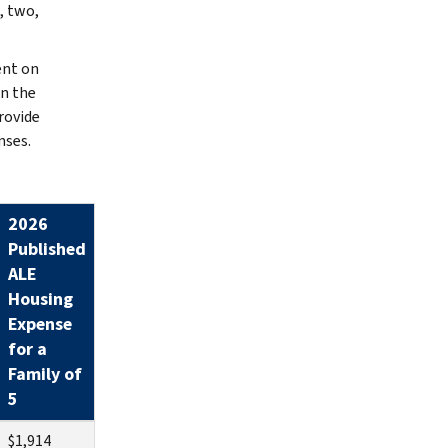
, two,
ent on
an the
rovide
nses.
2026
Published
ALE
Housing
Expense
for a
Family of
5
$1,914