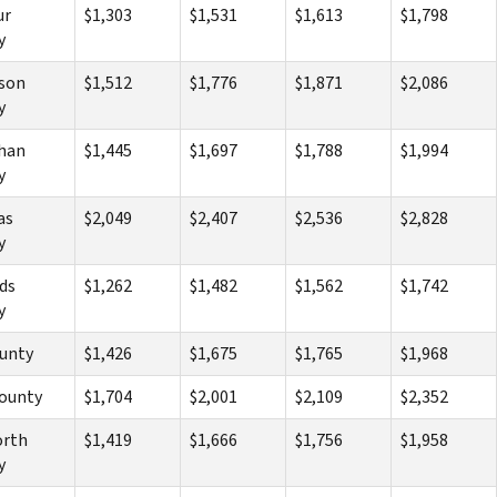
ur
$1,303
$1,531
$1,613
$1,798
y
nson
$1,512
$1,776
$1,871
$2,086
y
han
$1,445
$1,697
$1,788
$1,994
y
as
$2,049
$2,407
$2,536
$2,828
y
ds
$1,262
$1,482
$1,562
$1,742
y
unty
$1,426
$1,675
$1,765
$1,968
County
$1,704
$2,001
$2,109
$2,352
orth
$1,419
$1,666
$1,756
$1,958
y