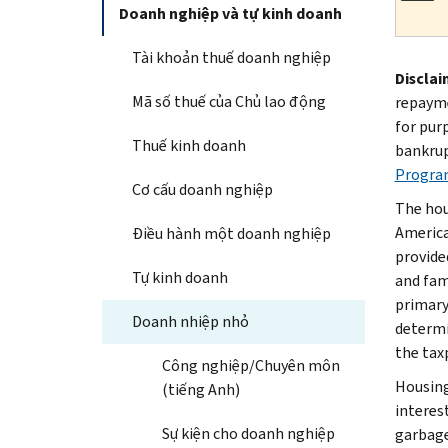
Doanh nghiệp và tự kinh doanh
Tài khoản thuế doanh nghiệp
Disclai
Mã số thuế của Chủ lao động
repayme
for pur
Thuế kinh doanh
bankrup
Progra
Cơ cấu doanh nghiệp
The hou
America
Điều hành một doanh nghiệp
provide
Tự kinh doanh
and fami
primary
Doanh nhiệp nhỏ
determi
the tax
Công nghiệp/Chuyên môn
Housing
(tiếng Anh)
interest
Sự kiện cho doanh nghiệp
garbage