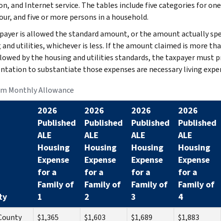
on, and Internet service. The tables include five categories for one
our, and five or more persons in a household.
payer is allowed the standard amount, or the amount actually sp
 and utilities, whichever is less. If the amount claimed is more th
llowed by the housing and utilities standards, the taxpayer must p
tation to substantiate those expenses are necessary living expe
m Monthly Allowance
2026
2026
2026
2026
Published
Published
Published
Published
ALE
ALE
ALE
ALE
Housing
Housing
Housing
Housing
Expense
Expense
Expense
Expense
for a
for a
for a
for a
Family of
Family of
Family of
Family of
ty
1
2
3
4
County
$1,365
$1,603
$1,689
$1,883