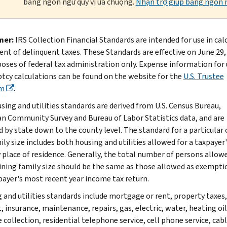
bằng ngôn ngữ quý vị ưa chuộng.
Nhận trợ giúp bằng ngôn n
mer:
IRS Collection Financial Standards are intended for use in cal
nt of delinquent taxes. These Standards are effective on June 29,
poses of federal tax administration only. Expense information for 
tcy calculations can be found on the website for the
U.S. Trustee
m
.
sing and utilities standards are derived from U.S. Census Bureau,
n Community Survey and Bureau of Labor Statistics data, and are
d by state down to the county level. The standard for a particular
ly size includes both housing and utilities allowed for a taxpayer'
 place of residence. Generally, the total number of persons allow
ning family size should be the same as those allowed as exempti
payer's most recent year income tax return.
 and utilities standards include mortgage or rent, property taxes,
, insurance, maintenance, repairs, gas, electric, water, heating oil
 collection, residential telephone service, cell phone service, cab