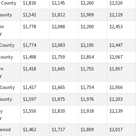
y County
$1,826
$2,145
$2,260
$2,520
County
$1,542
$1,812
$1,909
$2,129
in
$1,778
$2,088
$2,200
$2,453
y
 County
$1,774
$2,083
$2,195
$2,447
County
$1,498
$1,759
$1,854
$2,067
am
$1,418
$1,665
$1,755
$1,957
y
 County
$1,417
$1,665
$1,754
$1,956
County
$1,597
$1,875
$1,976
$2,203
ey
$1,550
$1,820
$1,918
$2,139
y
wood
$1,462
$1,717
$1,809
$2,017