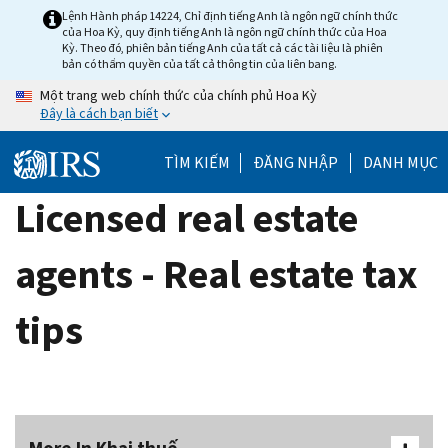
Skip
Lệnh Hành pháp 14224, Chỉ định tiếng Anh là ngôn ngữ chính thức
của Hoa Kỳ, quy định tiếng Anh là ngôn ngữ chính thức của Hoa
to
Kỳ. Theo đó, phiên bản tiếng Anh của tất cả các tài liệu là phiên
main
bản có thẩm quyền của tất cả thông tin của liên bang.
content
Một trang web chính thức của chính phủ Hoa Kỳ
Đây là cách bạn biết
TÌM KIẾM
ĐĂNG NHẬP
DANH MỤC
Licensed real estate
agents - Real estate tax
tips