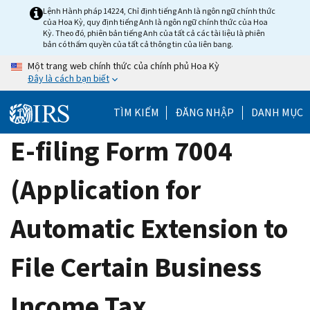
Skip
Lệnh Hành pháp 14224, Chỉ định tiếng Anh là ngôn ngữ chính thức
của Hoa Kỳ, quy định tiếng Anh là ngôn ngữ chính thức của Hoa
to
Kỳ. Theo đó, phiên bản tiếng Anh của tất cả các tài liệu là phiên
main
bản có thẩm quyền của tất cả thông tin của liên bang.
content
Một trang web chính thức của chính phủ Hoa Kỳ
Đây là cách bạn biết
TÌM KIẾM
ĐĂNG NHẬP
DANH MỤC
E-filing Form 7004
(Application for
Automatic Extension to
File Certain Business
Income Tax,