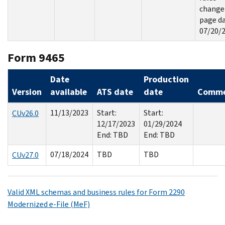
change
page d
07/20/
Form 9465
Date
Production
Version
available
ATS date
date
Comme
11/13/2023
Start:
Start:
CUv26.0
12/17/2023
01/29/2024
End: TBD
End: TBD
07/18/2024
TBD
TBD
CUv27.0
Valid XML schemas and business rules for Form 2290
Modernized e-File (MeF)