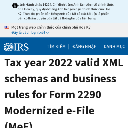
Skip
Lệnh Hành pháp 14224, Chỉ định tiếng Anh là ngôn ngữ chính thức
của Hoa Kỳ, quy định tiếng Anh là ngôn ngữ chính thức của Hoa
to
Kỳ. Theo đó, phiên bản tiếng Anh của tất cả các tài liệu là phiên
main
bản có thẩm quyền của tất cả thông tin của liên bang.
content
Một trang web chính thức của chính phủ Hoa Kỳ
Đây là cách bạn biết
TÌM KIẾM
ĐĂNG NHẬP
DANH MỤC
Tax year 2022 valid XML
schemas and business
rules for Form 2290
Modernized e-File
(MeF)