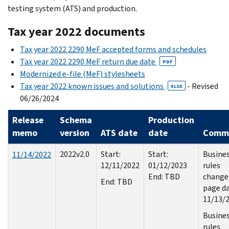
testing system (ATS) and production.
Tax year 2022 documents
Tax year 2022 2290 MeF accepted forms and schedules
Tax year 2022 2290 MeF return due date
PDF
Modernized e-file (MeF) stylesheets
Tax year 2022 known issues and solutions
- Revised
XLSX
06/26/2024
Release
Schema
Production
memo
version
ATS date
date
Comm
2022v2.0
Start:
Start:
Busine
11/14/2022
12/11/2022
01/12/2023
rules
End: TBD
change
End: TBD
page d
11/13/
Busine
rules