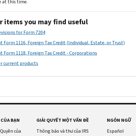
 at this time.
r items you may find useful
revisions for Form 7204
t Form 1116, Foreign Tax Credit (Individual, Estate, or Trust)
t Form 1118, Foreign Tax Credit - Corporations
r current products
 CỦA BẠN
GIẢI QUYẾT MỘT VẤN ĐỀ
NGÔN NGỮ
 Quyền của
Thông báo và thư của IRS
Español