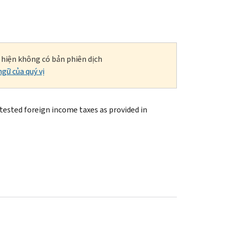
i hiện không có bản phiên dịch
gữ của quý vị
ntested foreign income taxes as provided in