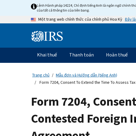
Skip
Lệnh Hành pháp 14224, Chỉ định tiếng Anh là ngôn ngữ chính thứ
to
của tất cả thông tin của liên bang.
main
Đây là
Một trang web chính thức của chính phủ Hoa Kỳ
content
Information
Menu
Khai thuế
Thanh toán
Hoàn thuế
Điều
hướng
chính
Trang chủ
Mẫu đơn và Hướng dẫn (tiếng Anh)
Form 7204, Consent To Extend the Time To Assess Tax
Form 7204, Consent 
Contested Foreign 
Agreement