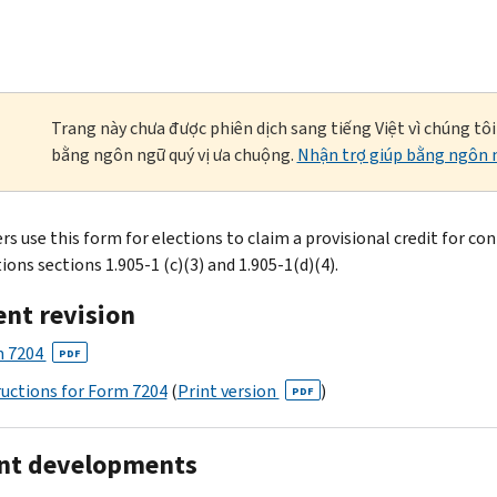
Trang này chưa được phiên dịch sang tiếng Việt vì chúng tô
bằng ngôn ngữ quý vị ưa chuộng.
Nhận trợ giúp bằng ngôn n
rs use this form for elections to claim a provisional credit for co
ons sections 1.905-1 (c)(3) and 1.905-1(d)(4).
ent revision
 7204
PDF
ructions for Form 7204
(
Print version
)
PDF
nt developments