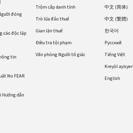
ế
Trộm cắp danh tính
中文 (简体)
 Người đóng
Trò lừa đảo thuế
中文 (繁體)
Gian lận thuế
한국어
 cáo độc lập
Điều tra tội phạm
Pусский
Văn phòng Người tố giác
Tiếng Việt
hông tin
Kreyòl ayisye
luật No FEAR
English
ới Hướng dẫn