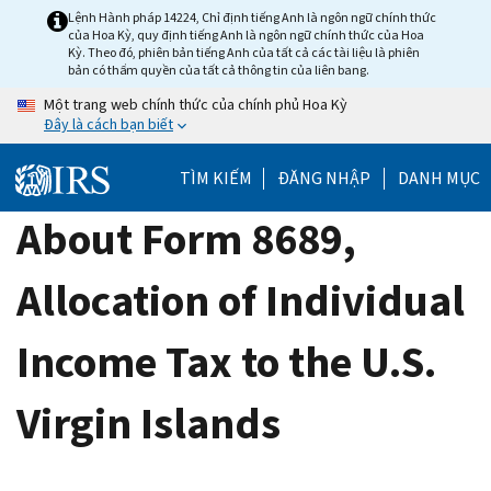
Skip
Lệnh Hành pháp 14224, Chỉ định tiếng Anh là ngôn ngữ chính thức
của Hoa Kỳ, quy định tiếng Anh là ngôn ngữ chính thức của Hoa
to
Kỳ. Theo đó, phiên bản tiếng Anh của tất cả các tài liệu là phiên
main
bản có thẩm quyền của tất cả thông tin của liên bang.
content
Một trang web chính thức của chính phủ Hoa Kỳ
Đây là cách bạn biết
TÌM KIẾM
ĐĂNG NHẬP
DANH MỤC
About Form 8689,
Allocation of Individual
Income Tax to the U.S.
Virgin Islands