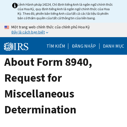
Skip
Lệnh Hành pháp 14224, Chỉ định tiếng Anh là ngôn ngữ chính thức
của Hoa Kỳ, quy định tiếng Anh là ngôn ngữ chính thức của Hoa
to
Kỳ. Theo đó, phiên bản tiếng Anh của tất cả các tài liệu là phiên
main
bản có thẩm quyền của tất cả thông tin của liên bang.
content
Một trang web chính thức của chính phủ Hoa Kỳ
Đây là cách bạn biết
TÌM KIẾM
ĐĂNG NHẬP
DANH MỤC
About Form 8940,
Request for
Miscellaneous
Determination