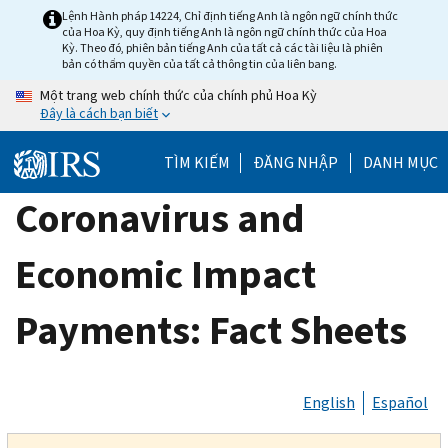
Skip
Lệnh Hành pháp 14224, Chỉ định tiếng Anh là ngôn ngữ chính thức
của Hoa Kỳ, quy định tiếng Anh là ngôn ngữ chính thức của Hoa
to
Kỳ. Theo đó, phiên bản tiếng Anh của tất cả các tài liệu là phiên
main
bản có thẩm quyền của tất cả thông tin của liên bang.
content
Một trang web chính thức của chính phủ Hoa Kỳ
Đây là cách bạn biết
TÌM KIẾM
ĐĂNG NHẬP
DANH MỤC
Coronavirus and
Economic Impact
Payments: Fact Sheets
English
Español