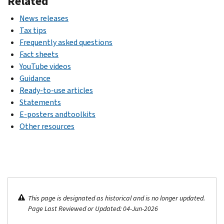
Related
06,
your
Child
Retention
New
Child
News releases
Tax
Credit
credits
Tax
Tax tips
Credit
claim
fund
Credit
Frequently asked questions
and
employers
payments:
Fact sheets
filing
for
How
YouTube videos
the
Coronavirus-
to
Guidance
2021
related
use
Ready-to-use articles
tax
paid
the
Statements
return
leave
IRS
E-posters andtoolkits
FS-
update
Other resources
2020-
portal
05,
to
New
sign
Employee
up
Retention
for
Credit
direct
This page is designated as historical and is no longer updated.
helps
Page Last Reviewed or Updated: 04-Jun-2026
deposit,
employers
change