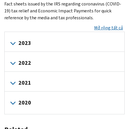
Fact sheets issued by the IRS regarding coronavirus (COVID-
19) tax relief and Economic Impact Payments for quick
reference by the media and tax professionals.
Mở rộng tất cả
2023
FS-
2022
2023-
24,
FS-
Help
2021
2022-
for
5,
businesses:
FS-
Special
Steps
2020
2021-
tips
for
11,
Take
for
withdrawing
FS-
charge
the
an
2020-
of
advance
Employee